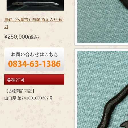
無銘（伝胤吉）白鞘 拵え入り 短
刀
¥250,000
(税込)
各種許可
【古物商許可証】
山口県 第741091000367号