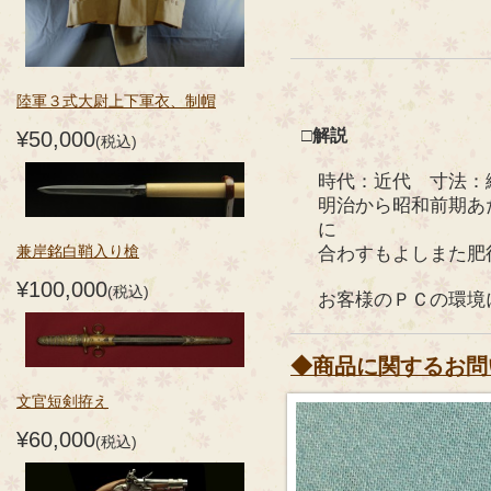
陸軍３式大尉上下軍衣、制帽
□解説
¥50,000
(税込)
時代：近代 寸法：
明治から昭和前期あ
に
兼岸銘白鞘入り槍
合わすもよしまた肥
¥100,000
(税込)
お客様のＰＣの環境
◆商品に関するお問
文官短剣拵え
¥60,000
(税込)