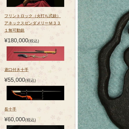
フリントロック（火打ち式銃）
アネックスゼンダメリーＭ３３
１無可動銃
¥180,000
(税込)
鳶口付き十手
¥55,000
(税込)
長十手
¥60,000
(税込)