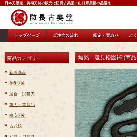
日本刀販売・美術刀剣の販売は防長古美堂・山口県屈指の品揃え
無銘 遠見松図鍔 (商品番
商品カテゴリー
新着商品
美術刀剣
居合・試斬刀
軍刀・軍装品
格安刀剣
古式銃
武具・刀装具