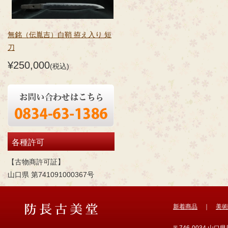
無銘（伝胤吉）白鞘 拵え入り 短
刀
¥250,000
(税込)
各種許可
【古物商許可証】
山口県 第741091000367号
新着商品
｜
美術