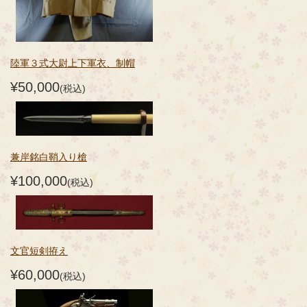
陸軍３式大尉上下軍衣、制帽
¥50,000
(税込)
兼岸銘白鞘入り槍
¥100,000
(税込)
文官短剣拵え
¥60,000
(税込)