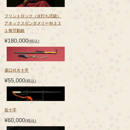
フリントロック（火打ち式銃）
アネックスゼンダメリーＭ３３
１無可動銃
¥180,000
(税込)
鳶口付き十手
¥55,000
(税込)
長十手
¥60,000
(税込)