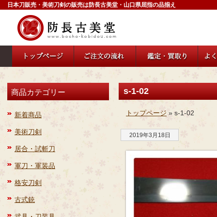
日本刀販売・美術刀剣の販売は防長古美堂・山口県屈指の品揃え
s-1-02
商品カテゴリー
トップページ
» s-1-02
新着商品
美術刀剣
2019年3月18日
居合・試斬刀
軍刀・軍装品
格安刀剣
古式銃
武具・刀装具