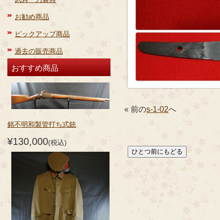
お勧め商品
ピックアップ商品
過去の販売商品
おすすめ商品
« 前の
s-1-02
へ
銘不明和製管打ち式銃
¥130,000
(税込)