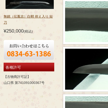
無銘（伝胤吉）白鞘 拵え入り 短
刀
¥250,000
(税込)
各種許可
【古物商許可証】
山口県 第741091000367号