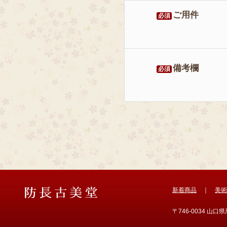
ご用件
必須
備考欄
必須
新着商品
｜
美術
〒746-0034 山口