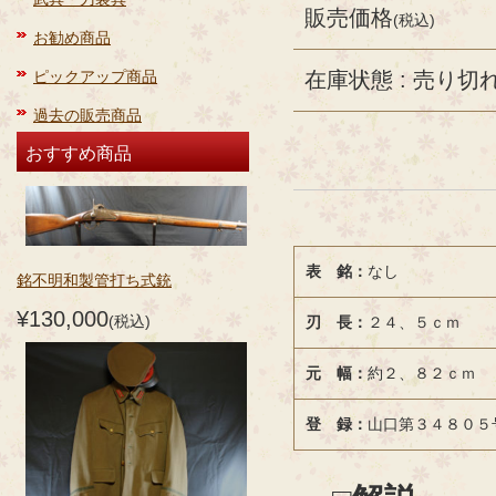
販売価格
(税込)
お勧め商品
ピックアップ商品
在庫状態 : 売り切
過去の販売商品
おすすめ商品
表 銘：
なし
銘不明和製管打ち式銃
¥130,000
(税込)
刃 長：
２４、５ｃｍ
元 幅：
約２、８２ｃｍ
登 録：
山口第３４８０５