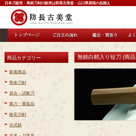
日本刀販売・美術刀剣の販売は防長古美堂・山口県屈指の品揃え
無銘白鞘入り短刀 (商品番
商品カテゴリー
新着商品
美術刀剣
居合・試斬刀
軍刀・軍装品
格安刀剣
古式銃
武具・刀装具