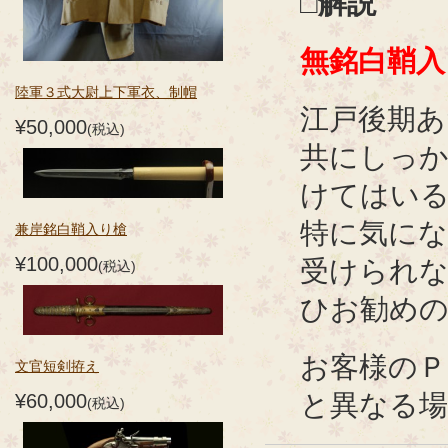
□解説
無銘白鞘入
陸軍３式大尉上下軍衣、制帽
江戸後期あ
¥50,000
(税込)
共にしっ
けてはいる
特に気にな
兼岸銘白鞘入り槍
¥100,000
受けられ
(税込)
ひお勧めの
お客様のＰ
文官短剣拵え
と異なる
¥60,000
(税込)