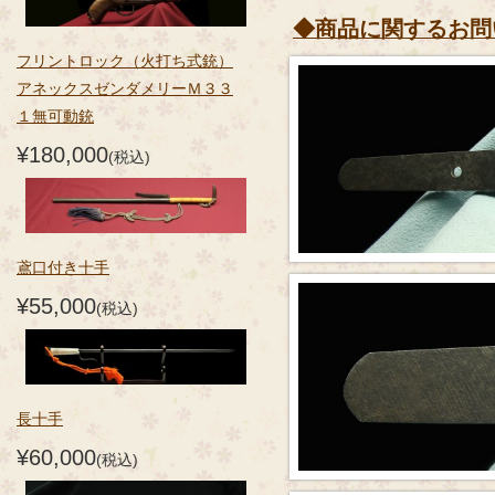
◆商品に関するお問
フリントロック（火打ち式銃）
アネックスゼンダメリーＭ３３
１無可動銃
¥180,000
(税込)
鳶口付き十手
¥55,000
(税込)
長十手
¥60,000
(税込)