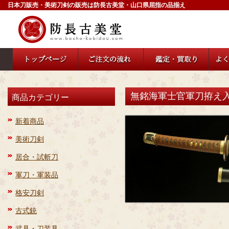
日本刀販売・美術刀剣の販売は防長古美堂・山口県屈指の品揃え
無銘海軍士官軍刀拵え入り刀
商品カテゴリー
新着商品
美術刀剣
居合・試斬刀
軍刀・軍装品
格安刀剣
古式銃
武具・刀装具