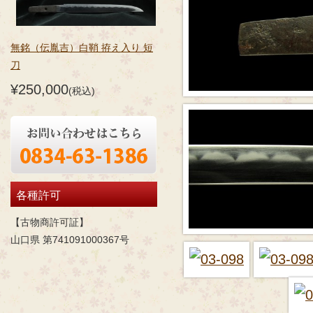
無銘（伝胤吉）白鞘 拵え入り 短
刀
¥250,000
(税込)
各種許可
【古物商許可証】
山口県 第741091000367号