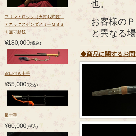
也。
フリントロック（火打ち式銃）
お客様のＰ
アネックスゼンダメリーＭ３３
と異なる
１無可動銃
¥180,000
(税込)
◆商品に関するお問
鳶口付き十手
¥55,000
(税込)
長十手
¥60,000
(税込)