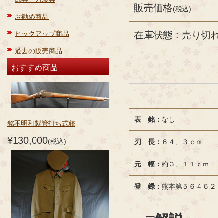
販売価格
(税込)
お勧め商品
ピックアップ商品
在庫状態 : 売り切
過去の販売商品
おすすめ商品
表 銘：
なし
銘不明和製管打ち式銃
¥130,000
(税込)
刃 長：
６４、３ｃｍ
元 幅：
約３、１１ｃｍ
登 録：
熊本第５６４６２