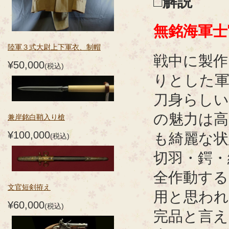
□解説
無銘海軍士
陸軍３式大尉上下軍衣、制帽
戦中に製作
¥50,000
(税込)
りとした
刀身らしい
の魅力は
兼岸銘白鞘入り槍
¥100,000
も綺麗な状
(税込)
切羽・鍔・
全作動する
文官短剣拵え
用と思わ
¥60,000
(税込)
完品と言え