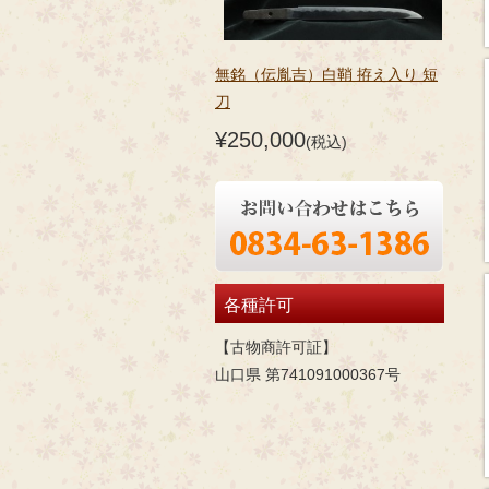
無銘（伝胤吉）白鞘 拵え入り 短
刀
¥250,000
(税込)
各種許可
【古物商許可証】
山口県 第741091000367号