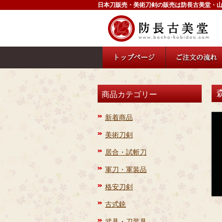
日本刀販売・美術刀剣の販売は防長古美堂・
商品カテゴリー
新着商品
美術刀剣
居合・試斬刀
軍刀・軍装品
格安刀剣
古式銃
武具・刀装具