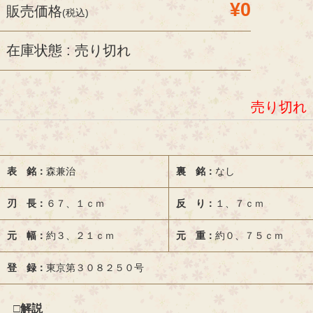
¥0
販売価格
(税込)
在庫状態 : 売り切れ
売り切れ
表 銘：
森兼治
裏 銘：
なし
刃 長：
６７、１ｃｍ
反 り：
１、７ｃｍ
元 幅：
約３、２１ｃｍ
元 重：
約０、７５ｃｍ
登 録：
東京第３０８２５０号
□解説