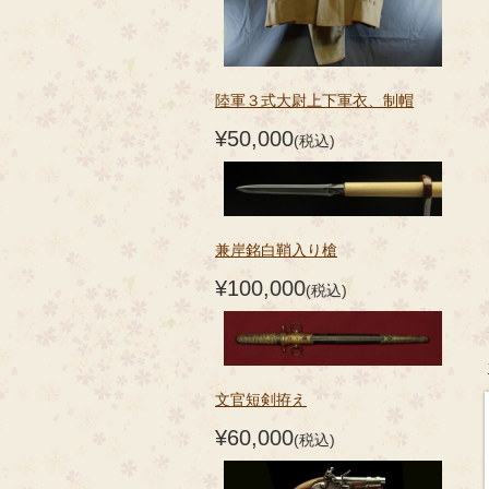
陸軍３式大尉上下軍衣、制帽
¥50,000
(税込)
兼岸銘白鞘入り槍
¥100,000
(税込)
文官短剣拵え
¥60,000
(税込)