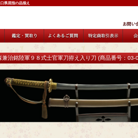
山口県屈指の品揃え
森兼治銘陸軍９８式士官軍刀拵え入り刀 (商品番号：03-08