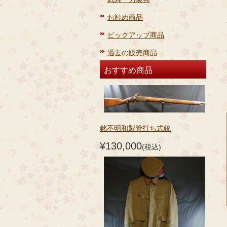
お勧め商品
ピックアップ商品
過去の販売商品
おすすめ商品
銘不明和製管打ち式銃
¥130,000
(税込)