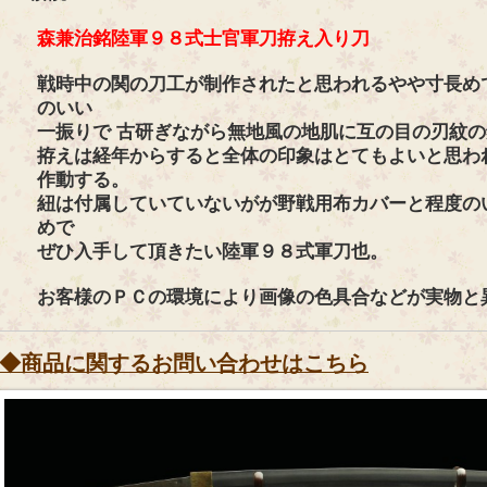
森兼治銘陸軍９８式士官軍刀拵え入り刀
戦時中の関の刀工が制作されたと思われるやや寸長め
のいい
一振りで 古研ぎながら無地風の地肌に互の目の刃紋
拵えは経年からすると全体の印象はとてもよいと思わ
作動する。
紐は付属していていないがが野戦用布カバーと程度の
めで
ぜひ入手して頂きたい陸軍９８式軍刀也。
お客様のＰＣの環境により画像の色具合などが実物と
◆商品に関するお問い合わせはこちら