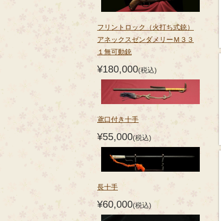
フリントロック（火打ち式銃）
アネックスゼンダメリーＭ３３
１無可動銃
¥180,000
(税込)
鳶口付き十手
¥55,000
(税込)
長十手
¥60,000
(税込)