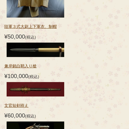
陸軍３式大尉上下軍衣、制帽
¥50,000
(税込)
兼岸銘白鞘入り槍
¥100,000
(税込)
文官短剣拵え
¥60,000
(税込)