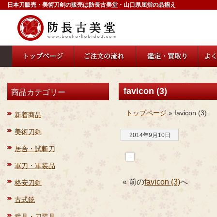
日本刀販売・美術刀剣の販売は防長古美堂・山口県屈指の品揃え
favicon (3)
商品カテゴリー
トップページ
» favicon (3)
新着商品
美術刀剣
2014年9月10日
居合・試斬刀
軍刀・軍装品
« 前の
favicon (3)
へ
格安刀剣
古式銃
武具・刀装具