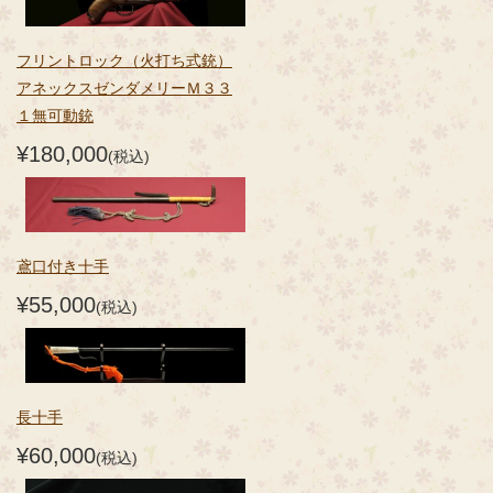
フリントロック（火打ち式銃）
アネックスゼンダメリーＭ３３
１無可動銃
¥180,000
(税込)
鳶口付き十手
¥55,000
(税込)
長十手
¥60,000
(税込)