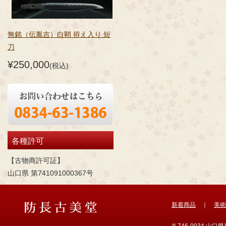
無銘（伝胤吉）白鞘 拵え入り 短
刀
¥250,000
(税込)
各種許可
【古物商許可証】
山口県 第741091000367号
新着商品
｜
美術