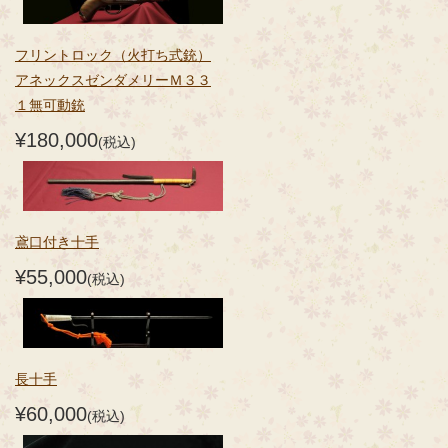
フリントロック（火打ち式銃）
アネックスゼンダメリーＭ３３
１無可動銃
¥180,000
(税込)
鳶口付き十手
¥55,000
(税込)
長十手
¥60,000
(税込)