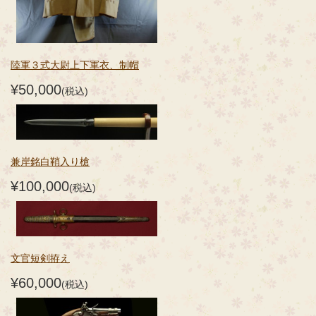
陸軍３式大尉上下軍衣、制帽
¥50,000
(税込)
兼岸銘白鞘入り槍
¥100,000
(税込)
文官短剣拵え
¥60,000
(税込)