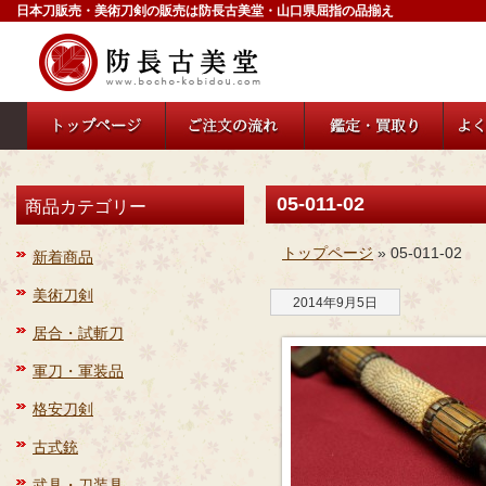
日本刀販売・美術刀剣の販売は防長古美堂・山口県屈指の品揃え
05-011-02
商品カテゴリー
トップページ
» 05-011-02
新着商品
美術刀剣
2014年9月5日
居合・試斬刀
軍刀・軍装品
格安刀剣
古式銃
武具・刀装具