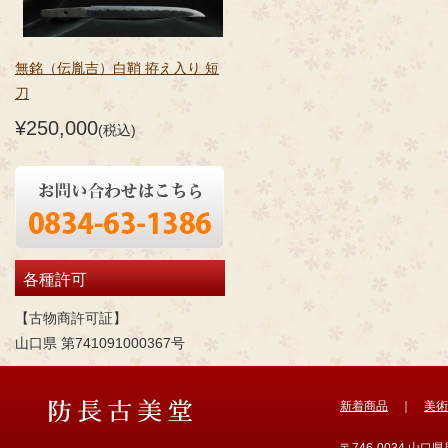
無銘（伝胤吉）白鞘 拵え入り 短
刀
¥250,000
(税込)
各種許可
【古物商許可証】
山口県 第741091000367号
新着商品
｜
美術