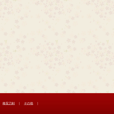
｜
格安刀剣
｜
その他
｜