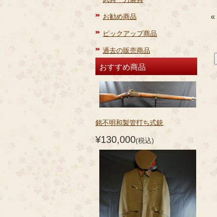
お勧め商品
«
ピックアップ商品
過去の販売商品
おすすめ商品
銘不明和製管打ち式銃
¥130,000
(税込)