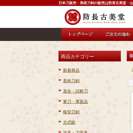
日本刀販売・美術刀剣の販売は防長古美堂・
0
商品カテゴリー
新着商品
美術刀剣
居合・試斬刀
軍刀・軍装品
格安刀剣
古式銃
武具・刀装具