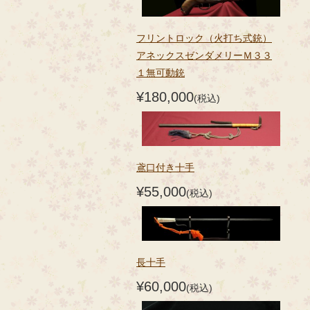
フリントロック（火打ち式銃）
アネックスゼンダメリーＭ３３
１無可動銃
¥180,000
(税込)
鳶口付き十手
¥55,000
(税込)
長十手
¥60,000
(税込)