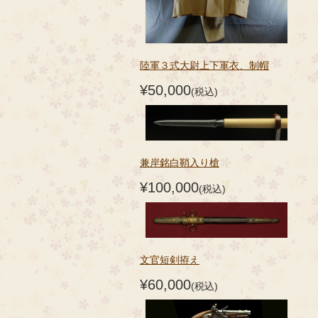
陸軍３式大尉上下軍衣、制帽
¥50,000
(税込)
兼岸銘白鞘入り槍
¥100,000
(税込)
文官短剣拵え
¥60,000
(税込)