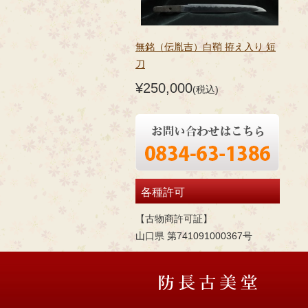
無銘（伝胤吉）白鞘 拵え入り 短
刀
¥250,000
(税込)
各種許可
【古物商許可証】
山口県 第741091000367号