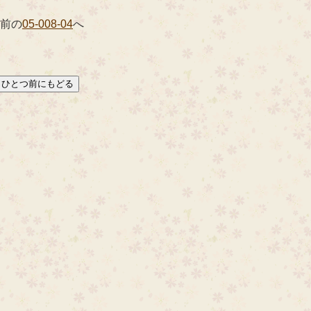
 前の
05-008-04
へ