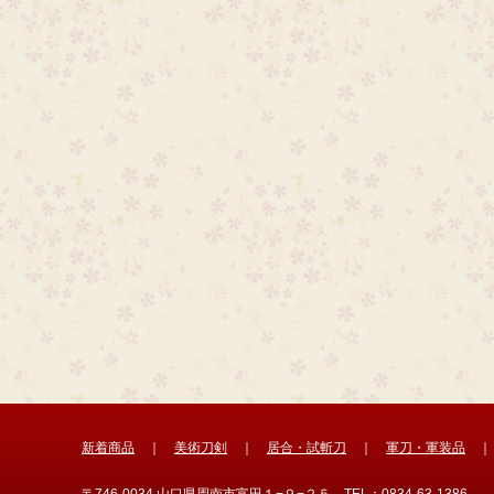
新着商品
｜
美術刀剣
｜
居合・試斬刀
｜
軍刀・軍装品