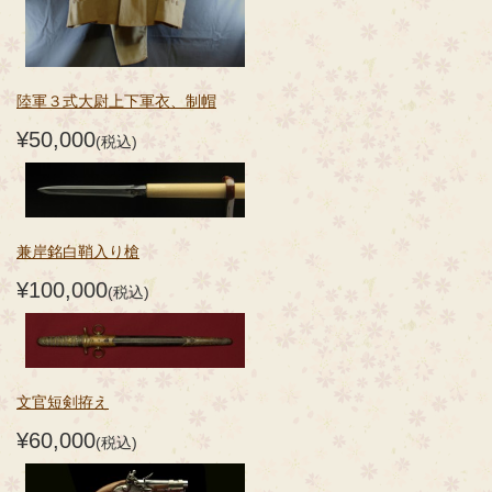
陸軍３式大尉上下軍衣、制帽
¥50,000
(税込)
兼岸銘白鞘入り槍
¥100,000
(税込)
文官短剣拵え
¥60,000
(税込)