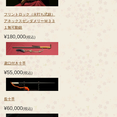
フリントロック（火打ち式銃）
アネックスゼンダメリーＭ３３
１無可動銃
¥180,000
(税込)
鳶口付き十手
¥55,000
(税込)
長十手
¥60,000
(税込)