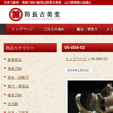
日本刀販売・美術刀剣の販売は防長古美堂・山口県屈指の品揃え
05-004-02
商品カテゴリー
トップページ
» 05-004-02
新着商品
美術刀剣
2014年1月31日
居合・試斬刀
軍刀・軍装品
格安刀剣
古式銃
武具・刀装具