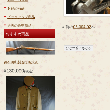
お勧め商品
ピックアップ商品
過去の販売商品
« 前の
05-004-02
へ
おすすめ商品
銘不明和製管打ち式銃
¥130,000
(税込)