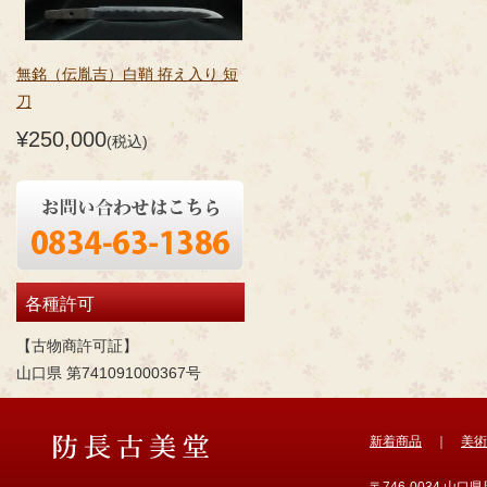
無銘（伝胤吉）白鞘 拵え入り 短
刀
¥250,000
(税込)
各種許可
【古物商許可証】
山口県 第741091000367号
新着商品
｜
美術