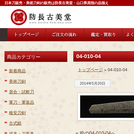
日本刀販売・美術刀剣の販売は防長古美堂・山口県屈指の品揃え
04-010-04
商品カテゴリー
トップページ
» 04-010-04
新着商品
美術刀剣
2014年5月20日
居合・試斬刀
軍刀・軍装品
格安刀剣
古式銃
« 前の
04-010-04
へ
武具・刀装具