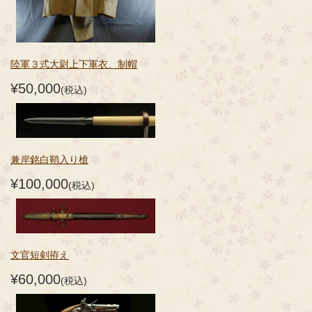
陸軍３式大尉上下軍衣、制帽
¥50,000
(税込)
兼岸銘白鞘入り槍
¥100,000
(税込)
文官短剣拵え
¥60,000
(税込)