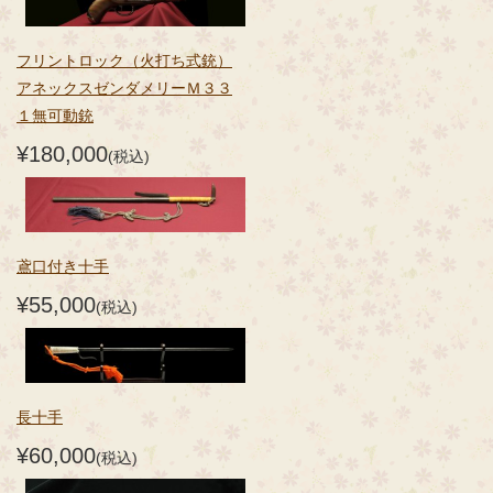
フリントロック（火打ち式銃）
アネックスゼンダメリーＭ３３
１無可動銃
¥180,000
(税込)
鳶口付き十手
¥55,000
(税込)
長十手
¥60,000
(税込)