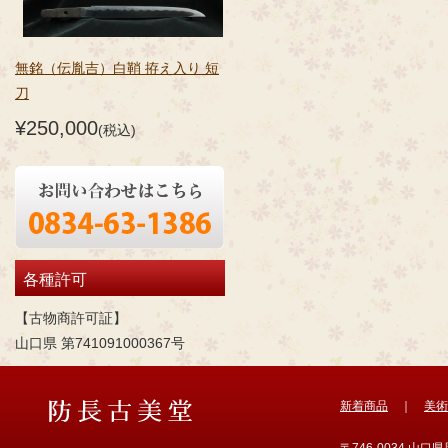
無銘（伝胤吉）白鞘 拵え入り 短
刀
¥250,000
(税込)
各種許可
【古物商許可証】
山口県 第741091000367号
新着商品
｜
美術