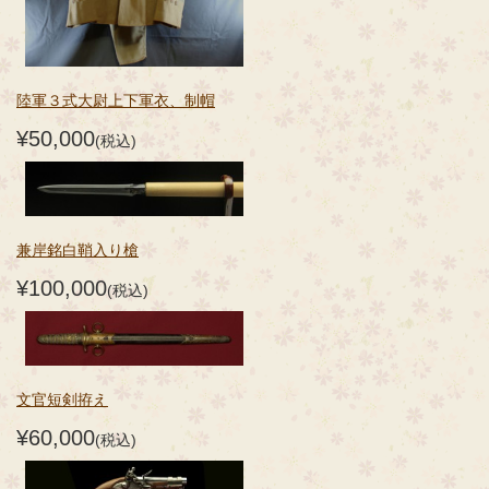
陸軍３式大尉上下軍衣、制帽
¥50,000
(税込)
兼岸銘白鞘入り槍
¥100,000
(税込)
文官短剣拵え
¥60,000
(税込)