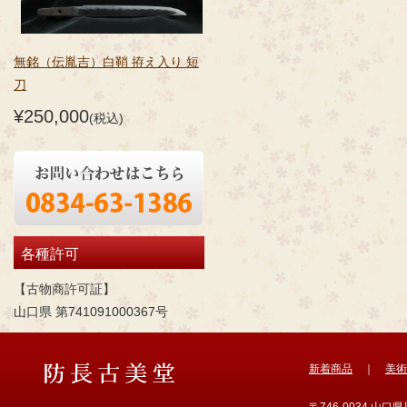
無銘（伝胤吉）白鞘 拵え入り 短
刀
¥250,000
(税込)
各種許可
【古物商許可証】
山口県 第741091000367号
新着商品
｜
美術