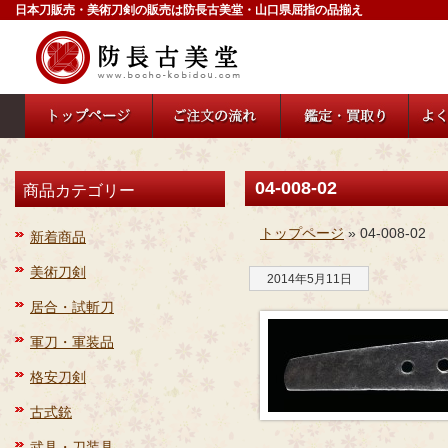
日本刀販売・美術刀剣の販売は防長古美堂・山口県屈指の品揃え
04-008-02
商品カテゴリー
トップページ
» 04-008-02
新着商品
美術刀剣
2014年5月11日
居合・試斬刀
軍刀・軍装品
格安刀剣
古式銃
武具・刀装具