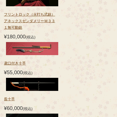
フリントロック（火打ち式銃）
アネックスゼンダメリーＭ３３
１無可動銃
¥180,000
(税込)
鳶口付き十手
¥55,000
(税込)
長十手
¥60,000
(税込)