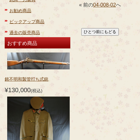
« 前の
04-008-02
へ
お勧め商品
ピックアップ商品
過去の販売商品
おすすめ商品
銘不明和製管打ち式銃
¥130,000
(税込)