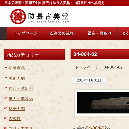
日本刀販売・美術刀剣の販売は防長古美堂・山口県屈指の品揃え
04-004-02
商品カテゴリー
トップページ
» 04-004-02
新着商品
美術刀剣
2014年1月31日
居合・試斬刀
軍刀・軍装品
格安刀剣
古式銃
« 前の
04-004-02
へ
武具・刀装具