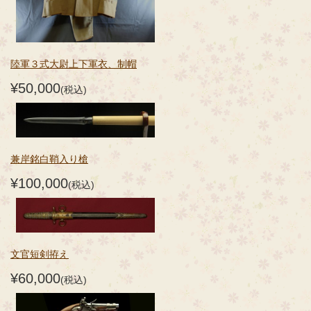
陸軍３式大尉上下軍衣、制帽
¥50,000
(税込)
兼岸銘白鞘入り槍
¥100,000
(税込)
文官短剣拵え
¥60,000
(税込)