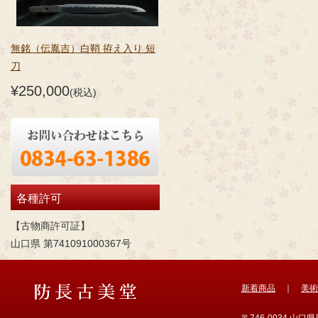
無銘（伝胤吉）白鞘 拵え入り 短
刀
¥250,000
(税込)
各種許可
【古物商許可証】
山口県 第741091000367号
新着商品
｜
美術