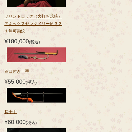
フリントロック（火打ち式銃）
アネックスゼンダメリーＭ３３
１無可動銃
¥180,000
(税込)
鳶口付き十手
¥55,000
(税込)
長十手
¥60,000
(税込)