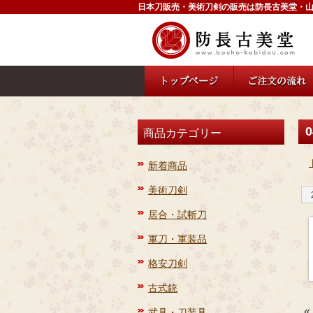
日本刀販売・美術刀剣の販売は防長古美堂・
0
商品カテゴリー
新着商品
美術刀剣
居合・試斬刀
軍刀・軍装品
格安刀剣
古式銃
«
武具・刀装具