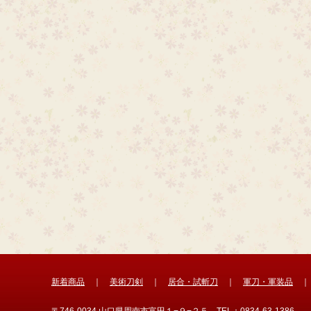
新着商品
｜
美術刀剣
｜
居合・試斬刀
｜
軍刀・軍装品