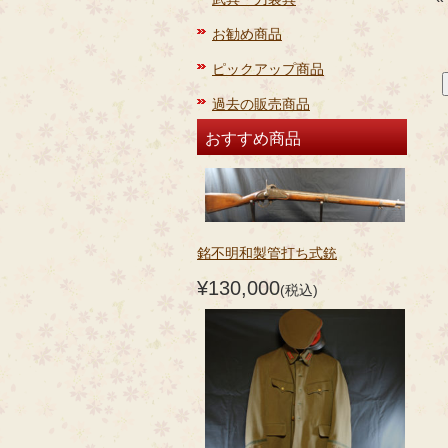
お勧め商品
ピックアップ商品
過去の販売商品
おすすめ商品
銘不明和製管打ち式銃
¥130,000
(税込)