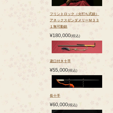
フリントロック（火打ち式銃）
アネックスゼンダメリーＭ３３
１無可動銃
¥180,000
(税込)
鳶口付き十手
¥55,000
(税込)
長十手
¥60,000
(税込)