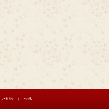
｜
格安刀剣
｜
その他
｜