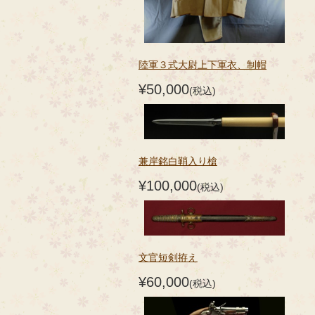
陸軍３式大尉上下軍衣、制帽
¥50,000
(税込)
兼岸銘白鞘入り槍
¥100,000
(税込)
文官短剣拵え
¥60,000
(税込)