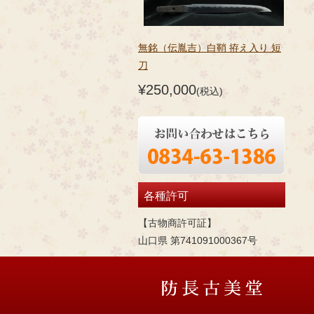
無銘（伝胤吉）白鞘 拵え入り 短
刀
¥250,000
(税込)
各種許可
【古物商許可証】
山口県 第741091000367号