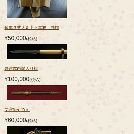
陸軍３式大尉上下軍衣、制帽
¥50,000
(税込)
兼岸銘白鞘入り槍
¥100,000
(税込)
文官短剣拵え
¥60,000
(税込)