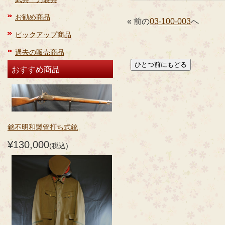
お勧め商品
« 前の
03-100-003
へ
ピックアップ商品
過去の販売商品
おすすめ商品
銘不明和製管打ち式銃
¥130,000
(税込)