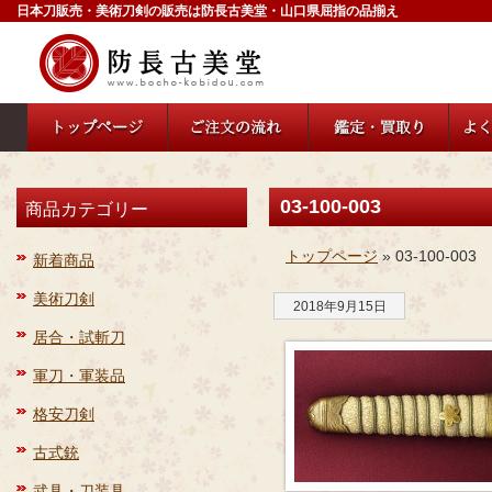
日本刀販売・美術刀剣の販売は防長古美堂・山口県屈指の品揃え
03-100-003
商品カテゴリー
トップページ
» 03-100-003
新着商品
美術刀剣
2018年9月15日
居合・試斬刀
軍刀・軍装品
格安刀剣
古式銃
武具・刀装具