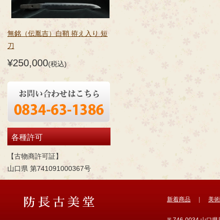
無銘（伝胤吉）白鞘 拵え入り 短
刀
¥250,000
(税込)
各種許可
【古物商許可証】
山口県 第741091000367号
新着商品
｜
美術