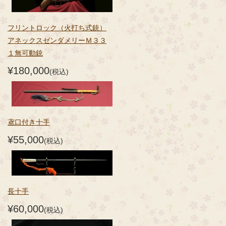
フリントロック（火打ち式銃）
アネックスゼンダメリーＭ３３
１無可動銃
¥180,000
(税込)
鳶口付き十手
¥55,000
(税込)
長十手
¥60,000
(税込)