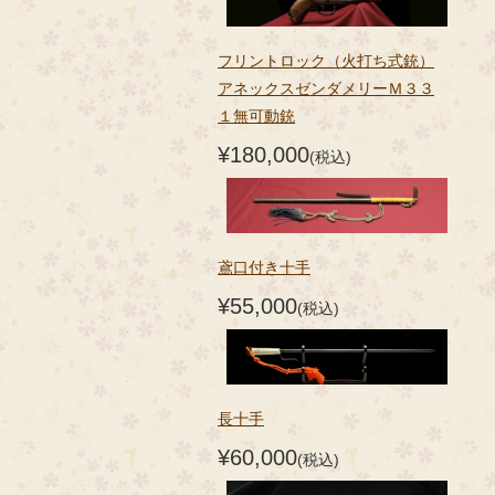
フリントロック（火打ち式銃）
アネックスゼンダメリーＭ３３
１無可動銃
¥180,000
(税込)
鳶口付き十手
¥55,000
(税込)
長十手
¥60,000
(税込)