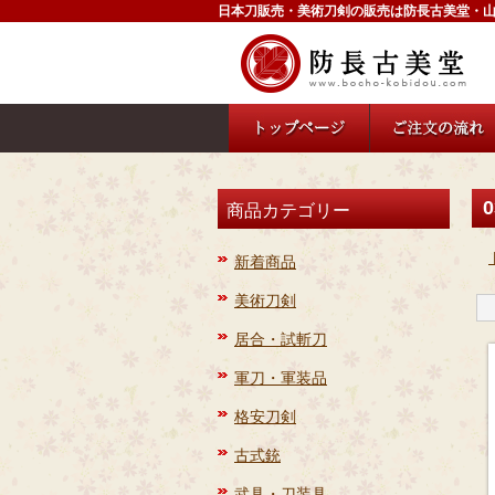
日本刀販売・美術刀剣の販売は防長古美堂・
0
商品カテゴリー
新着商品
美術刀剣
居合・試斬刀
軍刀・軍装品
格安刀剣
古式銃
武具・刀装具