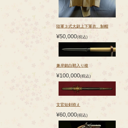
陸軍３式大尉上下軍衣、制帽
¥50,000
(税込)
兼岸銘白鞘入り槍
¥100,000
(税込)
文官短剣拵え
¥60,000
(税込)