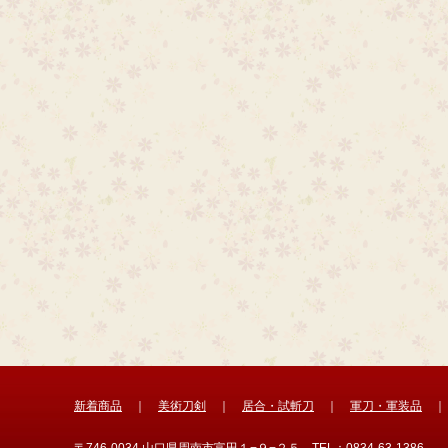
新着商品
｜
美術刀剣
｜
居合・試斬刀
｜
軍刀・軍装品