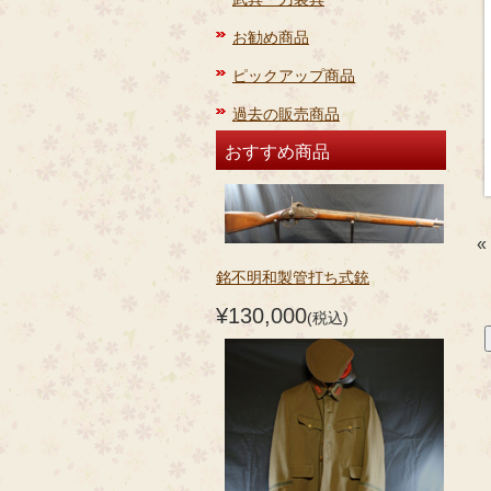
お勧め商品
ピックアップ商品
過去の販売商品
おすすめ商品
«
銘不明和製管打ち式銃
¥130,000
(税込)