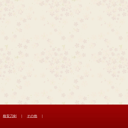
｜
格安刀剣
｜
その他
｜