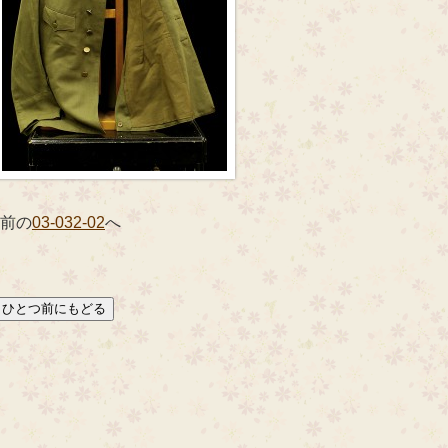
 前の
03-032-02
へ