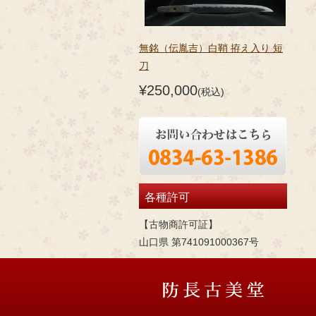
無銘（伝胤吉）白鞘 拵え入り 短
刀
¥250,000
(税込)
各種許可
【古物商許可証】
山口県 第741091000367号