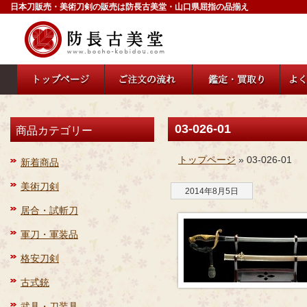
日本刀販売・美術刀剣の販売は防長古美堂・山口県屈指の品揃え
03-026-01
商品カテゴリー
トップページ
» 03-026-01
新着商品
美術刀剣
2014年8月5日
居合・試斬刀
軍刀・軍装品
格安刀剣
古式銃
武具・刀装具