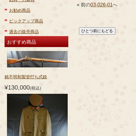
« 前の
03-026-01
へ
お勧め商品
ピックアップ商品
過去の販売商品
おすすめ商品
銘不明和製管打ち式銃
¥130,000
(税込)