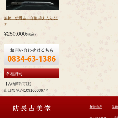
無銘（伝胤吉）白鞘 拵え入り 短
刀
¥250,000
(税込)
各種許可
【古物商許可証】
山口県 第741091000367号
新着商品
｜
美術