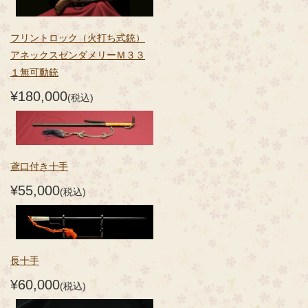
フリントロック（火打ち式銃）
アネックスゼンダメリーＭ３３
１無可動銃
¥180,000
(税込)
鳶口付き十手
¥55,000
(税込)
長十手
¥60,000
(税込)