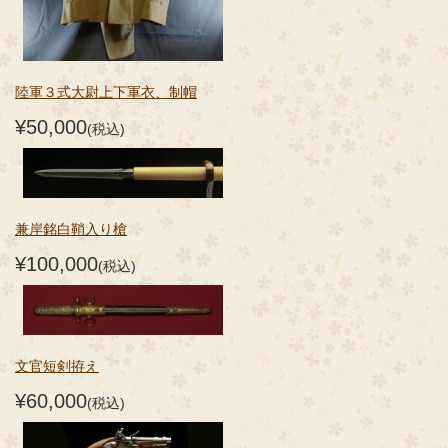
陸軍３式大尉上下軍衣、制帽
¥50,000
(税込)
兼岸銘白鞘入り槍
¥100,000
(税込)
文官短剣拵え
¥60,000
(税込)