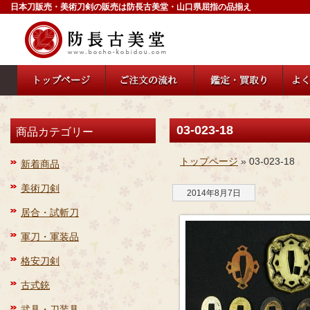
日本刀販売・美術刀剣の販売は防長古美堂・山口県屈指の品揃え
03-023-18
商品カテゴリー
トップページ
» 03-023-18
新着商品
美術刀剣
2014年8月7日
居合・試斬刀
軍刀・軍装品
格安刀剣
古式銃
武具・刀装具