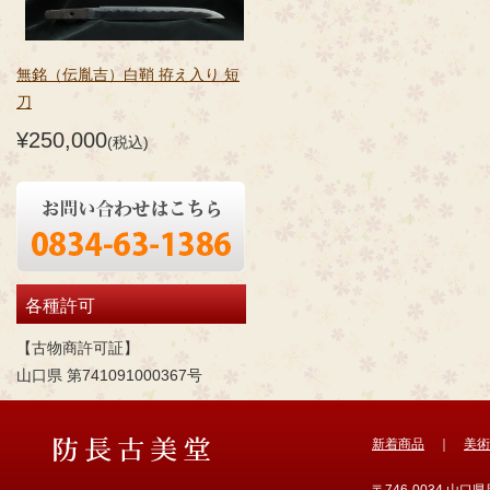
無銘（伝胤吉）白鞘 拵え入り 短
刀
¥250,000
(税込)
各種許可
【古物商許可証】
山口県 第741091000367号
新着商品
｜
美術