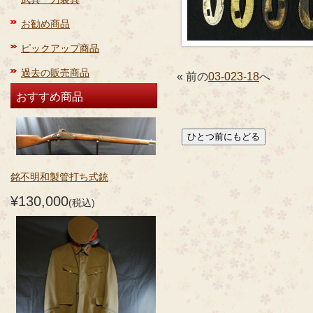
お勧め商品
ピックアップ商品
過去の販売商品
« 前の
03-023-18
へ
おすすめ商品
銘不明和製管打ち式銃
¥130,000
(税込)