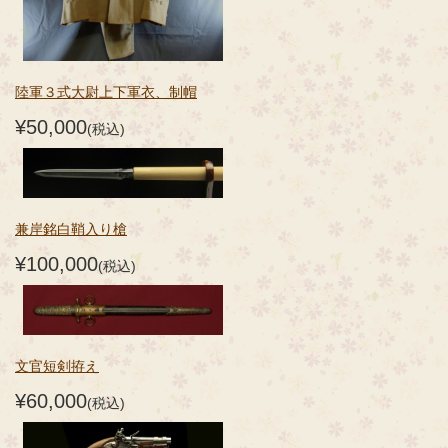
陸軍３式大尉上下軍衣、制帽
¥50,000
(税込)
兼岸銘白鞘入り槍
¥100,000
(税込)
文官短剣拵え
¥60,000
(税込)