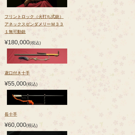
フリントロック（火打ち式銃）
アネックスゼンダメリーＭ３３
１無可動銃
¥180,000
(税込)
鳶口付き十手
¥55,000
(税込)
長十手
¥60,000
(税込)