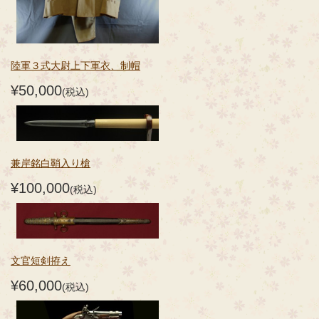
陸軍３式大尉上下軍衣、制帽
¥50,000
(税込)
兼岸銘白鞘入り槍
¥100,000
(税込)
文官短剣拵え
¥60,000
(税込)