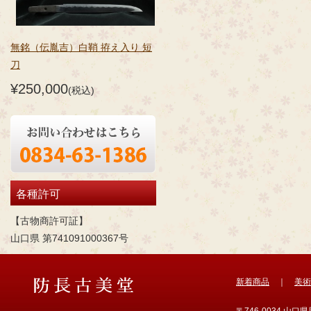
無銘（伝胤吉）白鞘 拵え入り 短
刀
¥250,000
(税込)
各種許可
【古物商許可証】
山口県 第741091000367号
新着商品
｜
美術