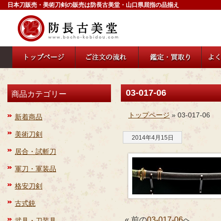
日本刀販売・美術刀剣の販売は防長古美堂・山口県屈指の品揃え
03-017-06
商品カテゴリー
トップページ
» 03-017-06
新着商品
美術刀剣
2014年4月15日
居合・試斬刀
軍刀・軍装品
格安刀剣
古式銃
« 前の
03-017-06
へ
武具・刀装具