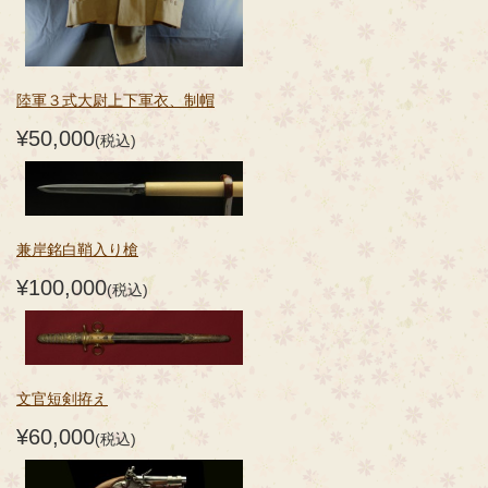
陸軍３式大尉上下軍衣、制帽
¥50,000
(税込)
兼岸銘白鞘入り槍
¥100,000
(税込)
文官短剣拵え
¥60,000
(税込)