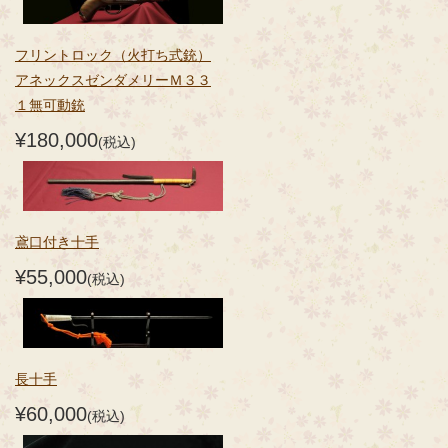
フリントロック（火打ち式銃）
アネックスゼンダメリーＭ３３
１無可動銃
¥180,000
(税込)
鳶口付き十手
¥55,000
(税込)
長十手
¥60,000
(税込)