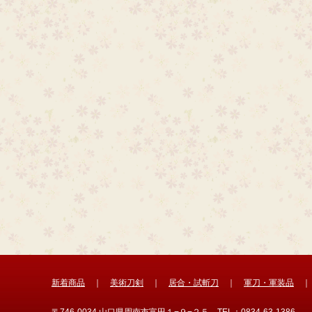
新着商品
｜
美術刀剣
｜
居合・試斬刀
｜
軍刀・軍装品