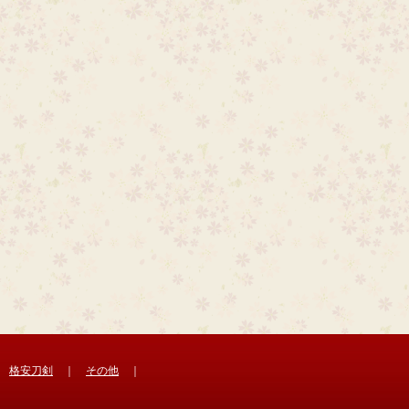
｜
格安刀剣
｜
その他
｜