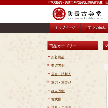
日本刀販売・美術刀剣の販売は防長古美堂・
0
商品カテゴリー
新着商品
美術刀剣
居合・試斬刀
軍刀・軍装品
格安刀剣
古式銃
武具・刀装具