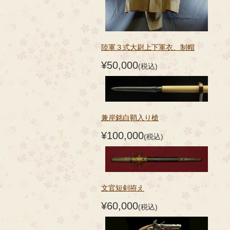
陸軍３式大尉上下軍衣、制帽
¥50,000
(税込)
兼岸銘白鞘入り槍
¥100,000
(税込)
文官短剣拵え
¥60,000
(税込)