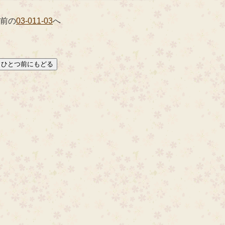
 前の
03-011-03
へ