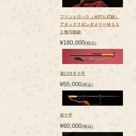
フリントロック（火打ち式銃）
アネックスゼンダメリーＭ３３
１無可動銃
¥180,000
(税込)
鳶口付き十手
¥55,000
(税込)
長十手
¥60,000
(税込)