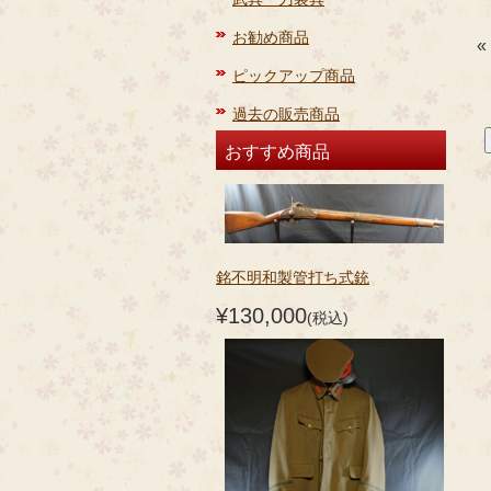
お勧め商品
«
ピックアップ商品
過去の販売商品
おすすめ商品
銘不明和製管打ち式銃
¥130,000
(税込)