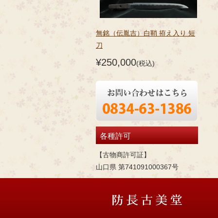
無銘（伝胤吉）白鞘 拵え入り 短
刀
¥250,000
(税込)
各種許可
【古物商許可証】
山口県 第741091000367号