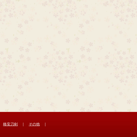
｜
格安刀剣
｜
その他
｜