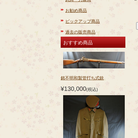
お勧め商品
ピックアップ商品
過去の販売商品
おすすめ商品
銘不明和製管打ち式銃
¥130,000
(税込)