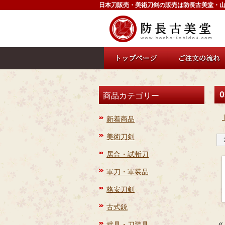
日本刀販売・美術刀剣の販売は防長古美堂・
0
商品カテゴリー
新着商品
美術刀剣
居合・試斬刀
軍刀・軍装品
格安刀剣
古式銃
«
武具・刀装具