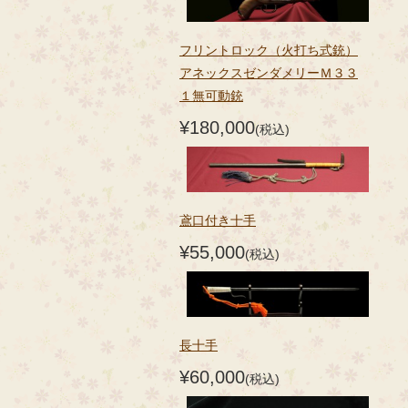
フリントロック（火打ち式銃）
アネックスゼンダメリーＭ３３
１無可動銃
¥180,000
(税込)
鳶口付き十手
¥55,000
(税込)
長十手
¥60,000
(税込)