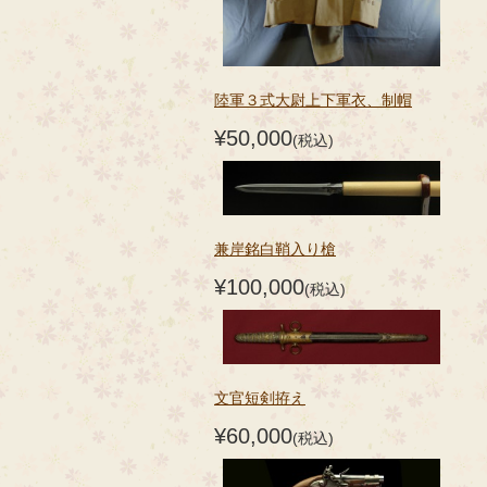
陸軍３式大尉上下軍衣、制帽
¥50,000
(税込)
兼岸銘白鞘入り槍
¥100,000
(税込)
文官短剣拵え
¥60,000
(税込)