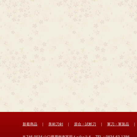
新着商品
｜
美術刀剣
｜
居合・試斬刀
｜
軍刀・軍装品