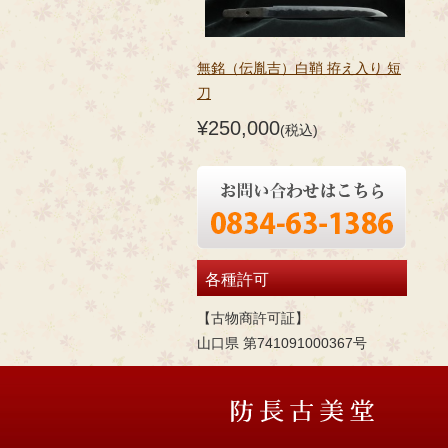
無銘（伝胤吉）白鞘 拵え入り 短
刀
¥250,000
(税込)
各種許可
【古物商許可証】
山口県 第741091000367号