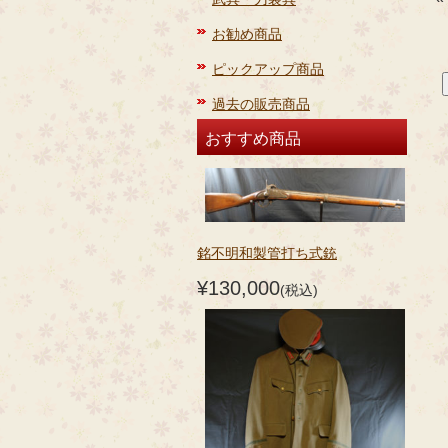
お勧め商品
ピックアップ商品
過去の販売商品
おすすめ商品
銘不明和製管打ち式銃
¥130,000
(税込)