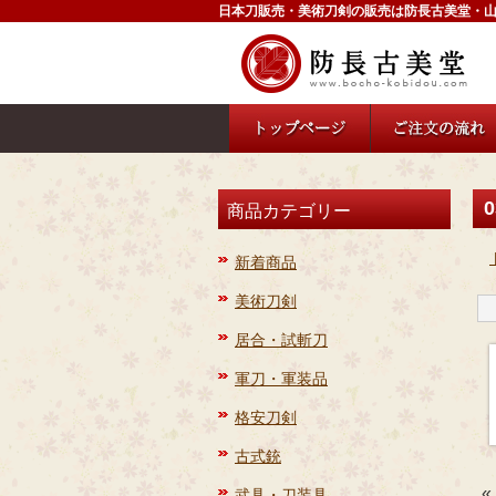
日本刀販売・美術刀剣の販売は防長古美堂・
0
商品カテゴリー
新着商品
美術刀剣
居合・試斬刀
軍刀・軍装品
格安刀剣
古式銃
«
武具・刀装具