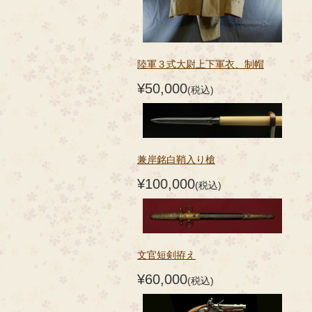
陸軍３式大尉上下軍衣、制帽
¥50,000
(税込)
兼岸銘白鞘入り槍
¥100,000
(税込)
文官短剣拵え
¥60,000
(税込)