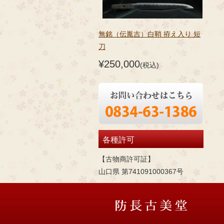
無銘（伝胤吉）白鞘 拵え入り 短
刀
¥250,000
(税込)
各種許可
【古物商許可証】
山口県 第741091000367号