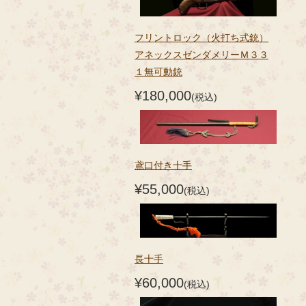
フリントロック（火打ち式銃）
アネックスゼンダメリーＭ３３
１無可動銃
¥180,000
(税込)
鳶口付き十手
¥55,000
(税込)
長十手
¥60,000
(税込)