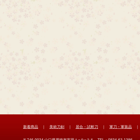
新着商品
｜
美術刀剣
｜
居合・試斬刀
｜
軍刀・軍装品