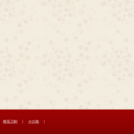
｜
格安刀剣
｜
その他
｜