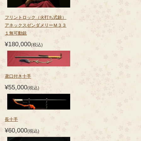
フリントロック（火打ち式銃）
アネックスゼンダメリーＭ３３
１無可動銃
¥180,000
(税込)
鳶口付き十手
¥55,000
(税込)
長十手
¥60,000
(税込)