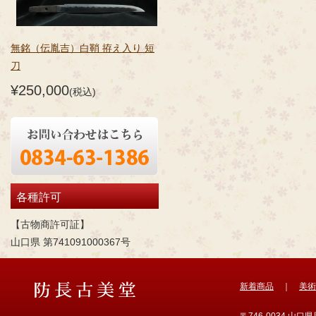
無銘（伝胤吉）白鞘 拵え入り 短
刀
¥250,000
(税込)
各種許可
【古物商許可証】
山口県 第741091000367号
新着商品
｜
美術