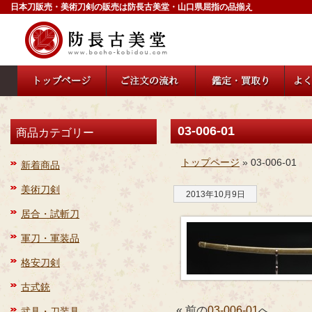
日本刀販売・美術刀剣の販売は防長古美堂・山口県屈指の品揃え
03-006-01
商品カテゴリー
トップページ
» 03-006-01
新着商品
美術刀剣
2013年10月9日
居合・試斬刀
軍刀・軍装品
格安刀剣
古式銃
« 前の
03-006-01
へ
武具・刀装具