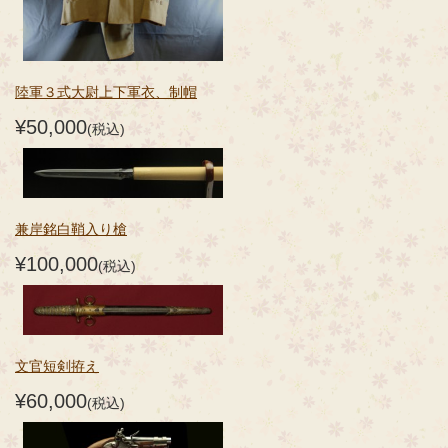
陸軍３式大尉上下軍衣、制帽
¥50,000
(税込)
兼岸銘白鞘入り槍
¥100,000
(税込)
文官短剣拵え
¥60,000
(税込)