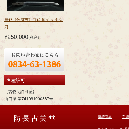
無銘（伝胤吉）白鞘 拵え入り 短
刀
¥250,000
(税込)
各種許可
【古物商許可証】
山口県 第741091000367号
新着商品
｜
美術