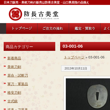
日本刀販売・美術刀剣の販売は防長古美堂・山口県屈指の品揃え
03-001-06
商品カテゴリー
トップページ
» 03-001-06
新着商品
美術刀剣
2013年10月11日
居合・試斬刀
軍刀・軍装品
格安刀剣
古式銃
武具・刀装具