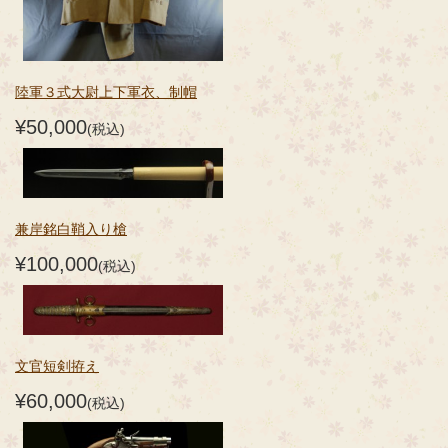
陸軍３式大尉上下軍衣、制帽
¥50,000
(税込)
兼岸銘白鞘入り槍
¥100,000
(税込)
文官短剣拵え
¥60,000
(税込)