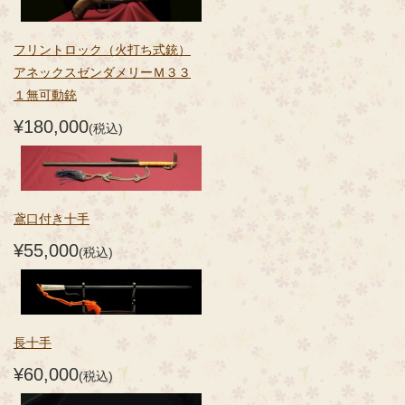
フリントロック（火打ち式銃）
アネックスゼンダメリーＭ３３
１無可動銃
¥180,000
(税込)
鳶口付き十手
¥55,000
(税込)
長十手
¥60,000
(税込)