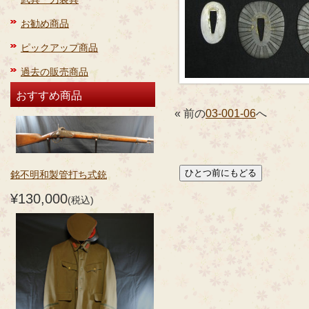
お勧め商品
ピックアップ商品
過去の販売商品
おすすめ商品
« 前の
03-001-06
へ
銘不明和製管打ち式銃
¥130,000
(税込)