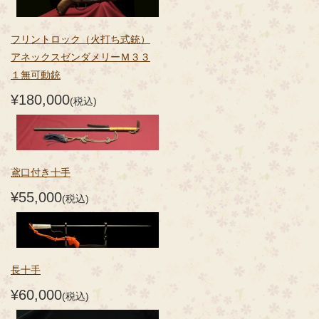
フリントロック（火打ち式銃）
アネックスゼンダメリーＭ３３
１無可動銃
¥180,000
(税込)
鳶口付き十手
¥55,000
(税込)
長十手
¥60,000
(税込)