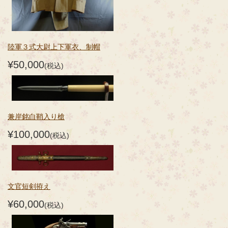
陸軍３式大尉上下軍衣、制帽
¥50,000
(税込)
兼岸銘白鞘入り槍
¥100,000
(税込)
文官短剣拵え
¥60,000
(税込)