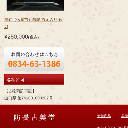
無銘（伝胤吉）白鞘 拵え入り 短
刀
¥250,000
(税込)
各種許可
【古物商許可証】
山口県 第741091000367号
新着商品
｜
美術