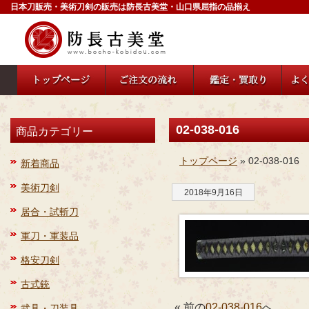
日本刀販売・美術刀剣の販売は防長古美堂・山口県屈指の品揃え
02-038-016
商品カテゴリー
トップページ
» 02-038-016
新着商品
美術刀剣
2018年9月16日
居合・試斬刀
軍刀・軍装品
格安刀剣
古式銃
« 前の
02-038-016
へ
武具・刀装具