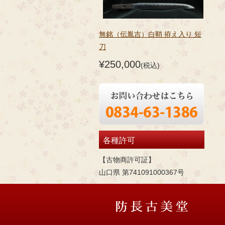
無銘（伝胤吉）白鞘 拵え入り 短
刀
¥250,000
(税込)
各種許可
【古物商許可証】
山口県 第741091000367号