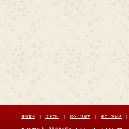
新着商品
｜
美術刀剣
｜
居合・試斬刀
｜
軍刀・軍装品