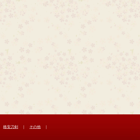
｜
格安刀剣
｜
その他
｜