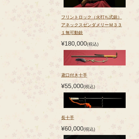
フリントロック（火打ち式銃）
アネックスゼンダメリーＭ３３
１無可動銃
¥180,000
(税込)
鳶口付き十手
¥55,000
(税込)
長十手
¥60,000
(税込)