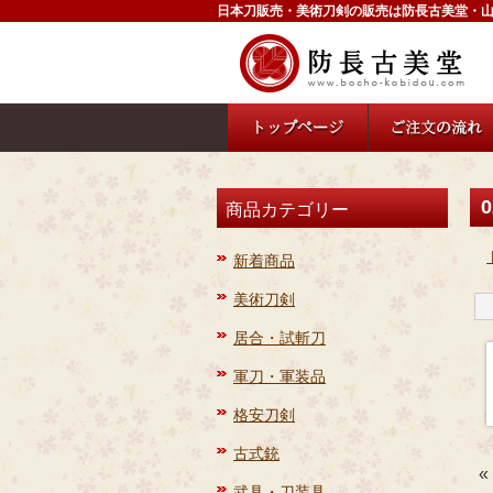
日本刀販売・美術刀剣の販売は防長古美堂・
0
商品カテゴリー
新着商品
美術刀剣
居合・試斬刀
軍刀・軍装品
格安刀剣
古式銃
«
武具・刀装具