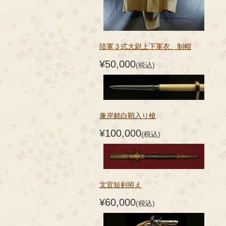
陸軍３式大尉上下軍衣、制帽
¥50,000
(税込)
兼岸銘白鞘入り槍
¥100,000
(税込)
文官短剣拵え
¥60,000
(税込)