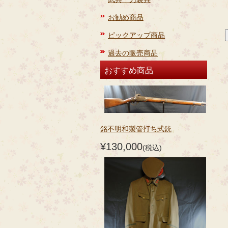
お勧め商品
ピックアップ商品
過去の販売商品
おすすめ商品
銘不明和製管打ち式銃
¥130,000
(税込)