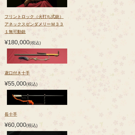
フリントロック（火打ち式銃）
アネックスゼンダメリーＭ３３
１無可動銃
¥180,000
(税込)
鳶口付き十手
¥55,000
(税込)
長十手
¥60,000
(税込)