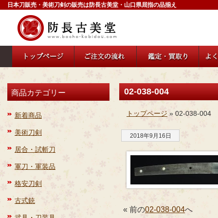
日本刀販売・美術刀剣の販売は防長古美堂・山口県屈指の品揃え
02-038-004
商品カテゴリー
トップページ
» 02-038-004
新着商品
美術刀剣
2018年9月16日
居合・試斬刀
軍刀・軍装品
格安刀剣
古式銃
« 前の
02-038-004
へ
武具・刀装具