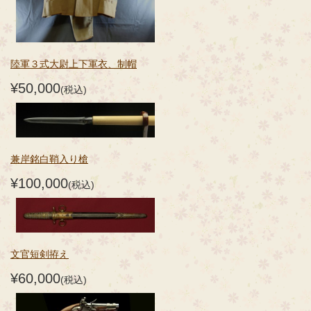
陸軍３式大尉上下軍衣、制帽
¥50,000
(税込)
兼岸銘白鞘入り槍
¥100,000
(税込)
文官短剣拵え
¥60,000
(税込)