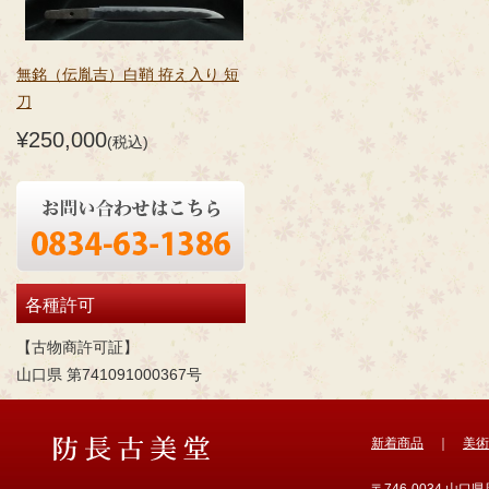
無銘（伝胤吉）白鞘 拵え入り 短
刀
¥250,000
(税込)
各種許可
【古物商許可証】
山口県 第741091000367号
新着商品
｜
美術