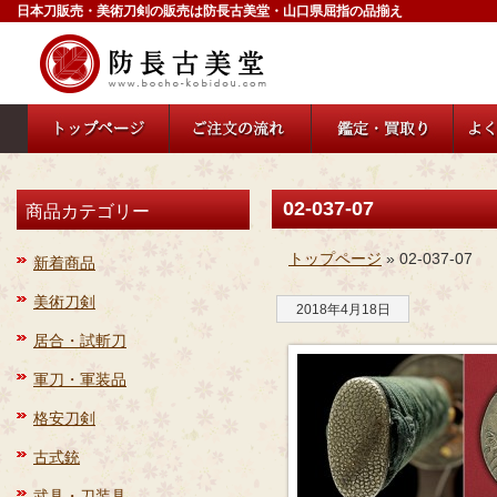
日本刀販売・美術刀剣の販売は防長古美堂・山口県屈指の品揃え
02-037-07
商品カテゴリー
トップページ
» 02-037-07
新着商品
美術刀剣
2018年4月18日
居合・試斬刀
軍刀・軍装品
格安刀剣
古式銃
武具・刀装具