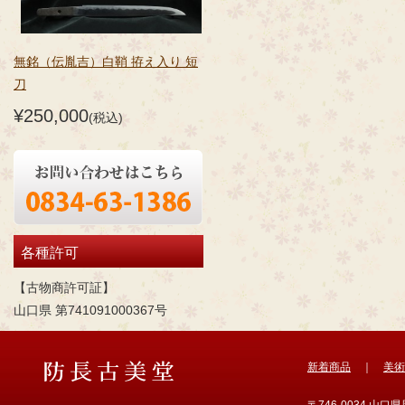
無銘（伝胤吉）白鞘 拵え入り 短
刀
¥250,000
(税込)
各種許可
【古物商許可証】
山口県 第741091000367号
新着商品
｜
美術