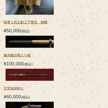
陸軍３式大尉上下軍衣、制帽
¥50,000
(税込)
兼岸銘白鞘入り槍
¥100,000
(税込)
文官短剣拵え
¥60,000
(税込)