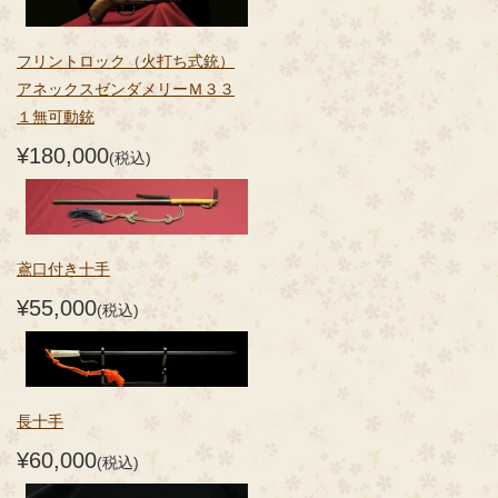
フリントロック（火打ち式銃）
アネックスゼンダメリーＭ３３
１無可動銃
¥180,000
(税込)
鳶口付き十手
¥55,000
(税込)
長十手
¥60,000
(税込)