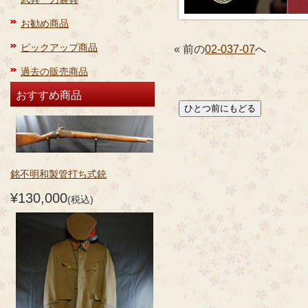
お勧め商品
ピックアップ商品
« 前の
02-037-07
へ
過去の販売商品
おすすめ商品
銘不明和製管打ち式銃
¥130,000
(税込)