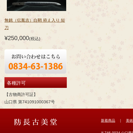
無銘（伝胤吉）白鞘 拵え入り 短
刀
¥250,000
(税込)
各種許可
【古物商許可証】
山口県 第741091000367号
新着商品
｜
美術