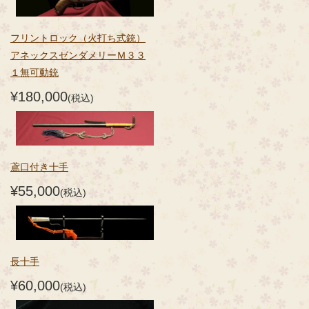
フリントロック（火打ち式銃）
アネックスゼンダメリーＭ３３
１無可動銃
¥180,000
(税込)
鳶口付き十手
¥55,000
(税込)
長十手
¥60,000
(税込)