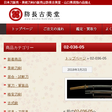
日本刀販売・美術刀剣の販売は防長古美堂・山口県屈指の品揃え
02-036-05
商品カテゴリー
トップページ
» 02-036-05
新着商品
美術刀剣
2018年3月2日
居合・試斬刀
軍刀・軍装品
格安刀剣
古式銃
« 前の
02-036-05
へ
武具・刀装具