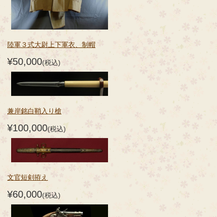
陸軍３式大尉上下軍衣、制帽
¥50,000
(税込)
兼岸銘白鞘入り槍
¥100,000
(税込)
文官短剣拵え
¥60,000
(税込)