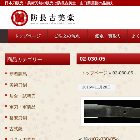
日本刀販売・美術刀剣の販売は防長古美堂・山口県屈指の品揃え
02-030-05
商品カテゴリー
トップページ
» 02-030-05
新着商品
美術刀剣
2016年11月28日
居合・試斬刀
軍刀・軍装品
格安刀剣
古式銃
« 前の
02-030-05
へ
武具・刀装具