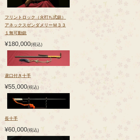
フリントロック（火打ち式銃）
アネックスゼンダメリーＭ３３
１無可動銃
¥180,000
(税込)
鳶口付き十手
¥55,000
(税込)
長十手
¥60,000
(税込)