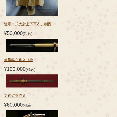
陸軍３式大尉上下軍衣、制帽
¥50,000
(税込)
兼岸銘白鞘入り槍
¥100,000
(税込)
文官短剣拵え
¥60,000
(税込)