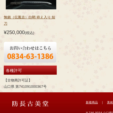
無銘（伝胤吉）白鞘 拵え入り 短
刀
¥250,000
(税込)
各種許可
【古物商許可証】
山口県 第741091000367号
新着商品
｜
美術