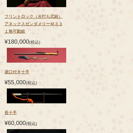
フリントロック（火打ち式銃）
アネックスゼンダメリーＭ３３
１無可動銃
¥180,000
(税込)
鳶口付き十手
¥55,000
(税込)
長十手
¥60,000
(税込)