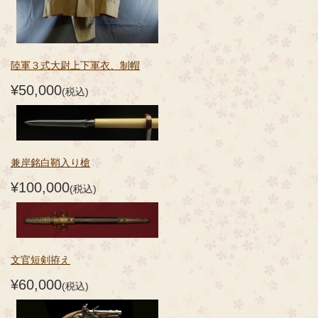
陸軍３式大尉上下軍衣、制帽
¥50,000
(税込)
兼岸銘白鞘入り槍
¥100,000
(税込)
文官短剣拵え
¥60,000
(税込)