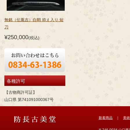
無銘（伝胤吉）白鞘 拵え入り 短
刀
¥250,000
(税込)
各種許可
【古物商許可証】
山口県 第741091000367号
新着商品
｜
美術