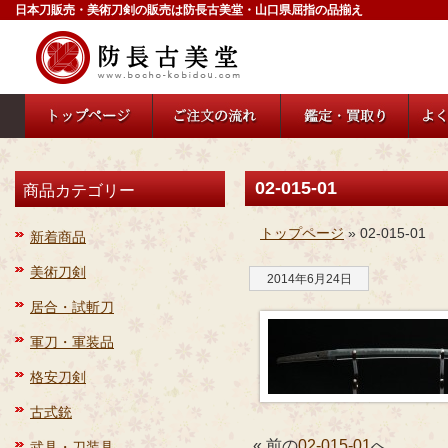
日本刀販売・美術刀剣の販売は防長古美堂・山口県屈指の品揃え
02-015-01
商品カテゴリー
トップページ
» 02-015-01
新着商品
美術刀剣
2014年6月24日
居合・試斬刀
軍刀・軍装品
格安刀剣
古式銃
« 前の
02-015-01
へ
武具・刀装具