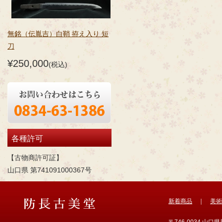
無銘（伝胤吉）白鞘 拵え入り 短
刀
¥250,000
(税込)
各種許可
【古物商許可証】
山口県 第741091000367号
新着商品
｜
美術