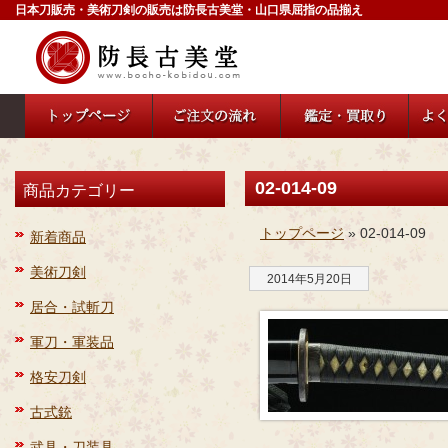
日本刀販売・美術刀剣の販売は防長古美堂・山口県屈指の品揃え
02-014-09
商品カテゴリー
トップページ
» 02-014-09
新着商品
美術刀剣
2014年5月20日
居合・試斬刀
軍刀・軍装品
格安刀剣
古式銃
武具・刀装具