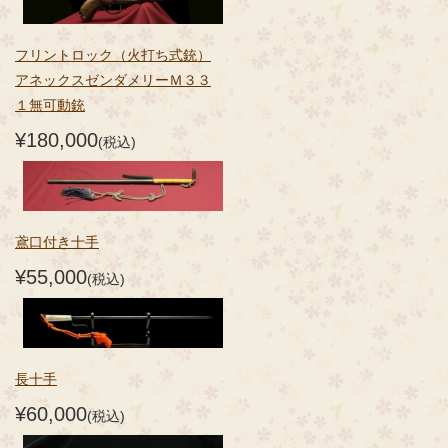
フリントロック（火打ち式銃）
アネックスゼンダメリーＭ３３
１無可動銃
¥180,000
(税込)
鳶口付き十手
¥55,000
(税込)
長十手
¥60,000
(税込)