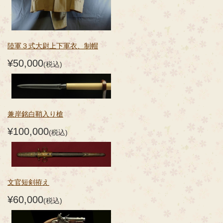
陸軍３式大尉上下軍衣、制帽
¥50,000
(税込)
兼岸銘白鞘入り槍
¥100,000
(税込)
文官短剣拵え
¥60,000
(税込)