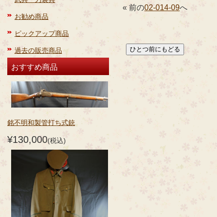
« 前の
02-014-09
へ
お勧め商品
ピックアップ商品
過去の販売商品
おすすめ商品
銘不明和製管打ち式銃
¥130,000
(税込)