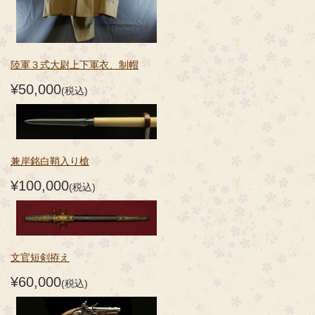
陸軍３式大尉上下軍衣、制帽
¥50,000
(税込)
兼岸銘白鞘入り槍
¥100,000
(税込)
文官短剣拵え
¥60,000
(税込)