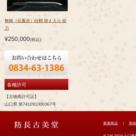
無銘（伝胤吉）白鞘 拵え入り 短
刀
¥250,000
(税込)
各種許可
【古物商許可証】
山口県 第741091000367号
新着商品
｜
美術