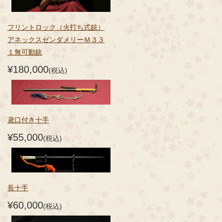
フリントロック（火打ち式銃）
アネックスゼンダメリーＭ３３
１無可動銃
¥180,000
(税込)
鳶口付き十手
¥55,000
(税込)
長十手
¥60,000
(税込)