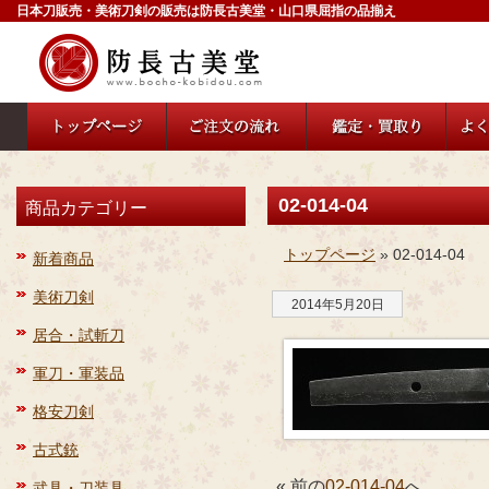
日本刀販売・美術刀剣の販売は防長古美堂・山口県屈指の品揃え
02-014-04
商品カテゴリー
トップページ
» 02-014-04
新着商品
美術刀剣
2014年5月20日
居合・試斬刀
軍刀・軍装品
格安刀剣
古式銃
« 前の
02-014-04
へ
武具・刀装具