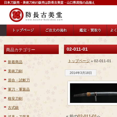
日本刀販売・美術刀剣の販売は防長古美堂・山口県屈指の品揃え
02-011-01
商品カテゴリー
トップページ
» 02-011-01
新着商品
美術刀剣
2014年3月18日
居合・試斬刀
軍刀・軍装品
格安刀剣
古式銃
« 前の
02-011-01
へ
武具・刀装具