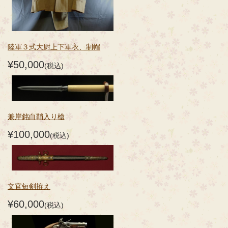
陸軍３式大尉上下軍衣、制帽
¥50,000
(税込)
兼岸銘白鞘入り槍
¥100,000
(税込)
文官短剣拵え
¥60,000
(税込)