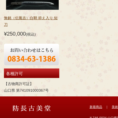
無銘（伝胤吉）白鞘 拵え入り 短
刀
¥250,000
(税込)
各種許可
【古物商許可証】
山口県 第741091000367号
新着商品
｜
美術