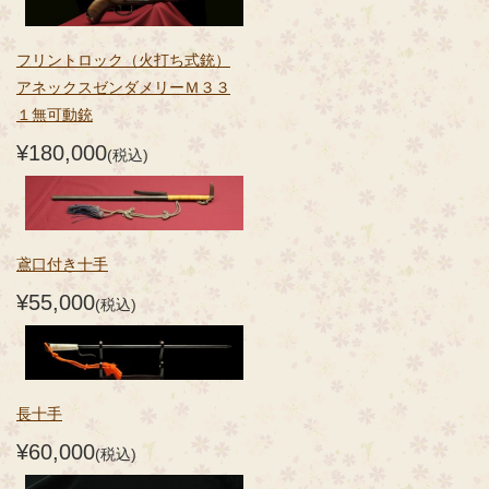
フリントロック（火打ち式銃）
アネックスゼンダメリーＭ３３
１無可動銃
¥180,000
(税込)
鳶口付き十手
¥55,000
(税込)
長十手
¥60,000
(税込)