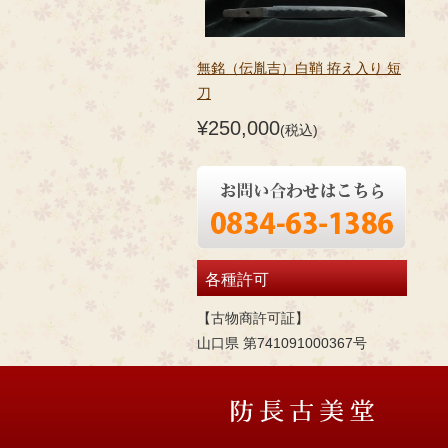
無銘（伝胤吉）白鞘 拵え入り 短
刀
¥250,000
(税込)
各種許可
【古物商許可証】
山口県 第741091000367号