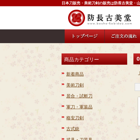
日本刀販売・美術刀剣の販売は防長古美堂・
0
商品カテゴリー
新着商品
美術刀剣
居合・試斬刀
軍刀・軍装品
格安刀剣
古式銃
«
武具・刀装具