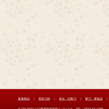
新着商品
｜
美術刀剣
｜
居合・試斬刀
｜
軍刀・軍装品