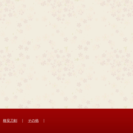
｜
格安刀剣
｜
その他
｜