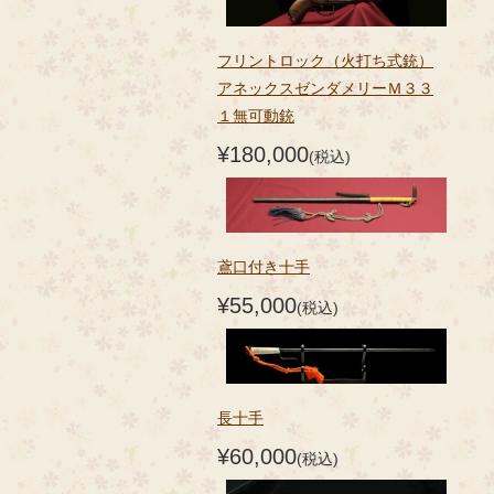
フリントロック（火打ち式銃）
アネックスゼンダメリーＭ３３
１無可動銃
¥180,000
(税込)
鳶口付き十手
¥55,000
(税込)
長十手
¥60,000
(税込)