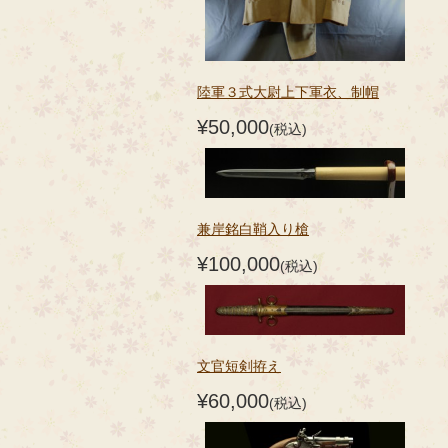
陸軍３式大尉上下軍衣、制帽
¥50,000
(税込)
兼岸銘白鞘入り槍
¥100,000
(税込)
文官短剣拵え
¥60,000
(税込)