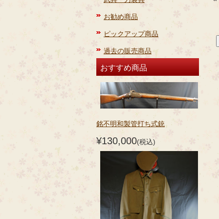
お勧め商品
ピックアップ商品
過去の販売商品
おすすめ商品
銘不明和製管打ち式銃
¥130,000
(税込)