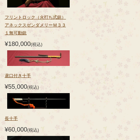
フリントロック（火打ち式銃）
アネックスゼンダメリーＭ３３
１無可動銃
¥180,000
(税込)
鳶口付き十手
¥55,000
(税込)
長十手
¥60,000
(税込)