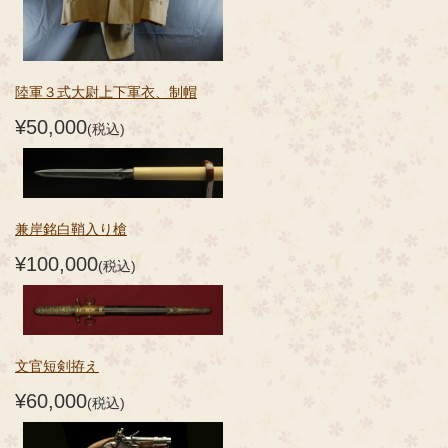
陸軍３式大尉上下軍衣、制帽
¥50,000
(税込)
兼岸銘白鞘入り槍
¥100,000
(税込)
文官短剣拵え
¥60,000
(税込)