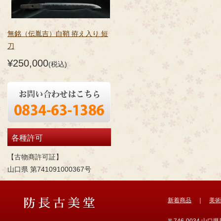
無銘（伝胤吉）白鞘 拵え入り 短
刀
¥250,000
(税込)
各種許可
【古物商許可証】
山口県 第741091000367号
新着商品
｜
美術