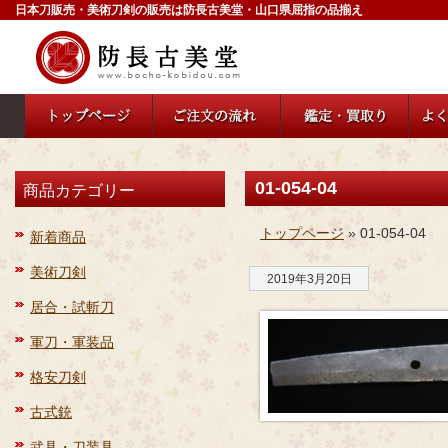
日本刀販売・美術刀剣の販売は防長古美堂・山口県屈指の品揃え
01-054-04
商品カテゴリー
トップページ
» 01-054-04
新着商品
美術刀剣
2019年3月20日
居合・試斬刀
軍刀・軍装品
格安刀剣
古式銃
武具・刀装具