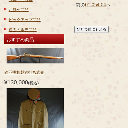
« 前の
01-054-04
へ
お勧め商品
ピックアップ商品
過去の販売商品
おすすめ商品
銘不明和製管打ち式銃
¥130,000
(税込)