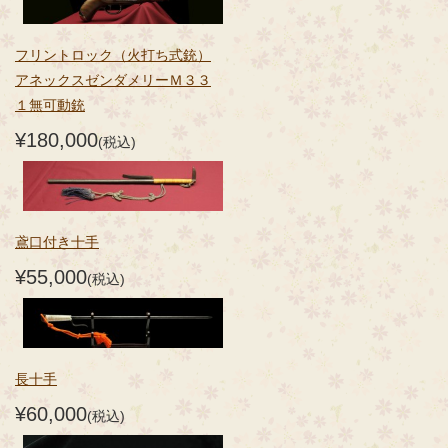
フリントロック（火打ち式銃）
アネックスゼンダメリーＭ３３
１無可動銃
¥180,000
(税込)
鳶口付き十手
¥55,000
(税込)
長十手
¥60,000
(税込)