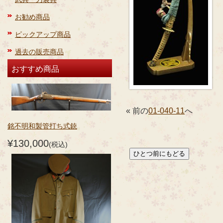
お勧め商品
ピックアップ商品
過去の販売商品
おすすめ商品
« 前の
01-040-11
へ
銘不明和製管打ち式銃
¥130,000
(税込)