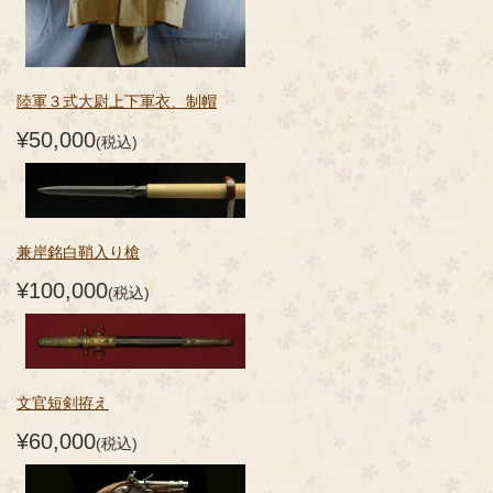
陸軍３式大尉上下軍衣、制帽
¥50,000
(税込)
兼岸銘白鞘入り槍
¥100,000
(税込)
文官短剣拵え
¥60,000
(税込)