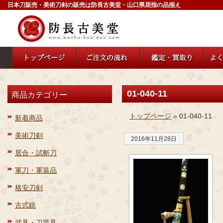
日本刀販売・美術刀剣の販売は防長古美堂・山口県屈指の品揃え
01-040-11
商品カテゴリー
トップページ
» 01-040-11
新着商品
美術刀剣
2016年11月28日
居合・試斬刀
軍刀・軍装品
格安刀剣
古式銃
武具・刀装具