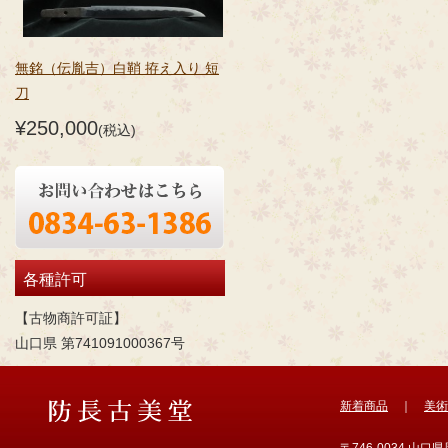
無銘（伝胤吉）白鞘 拵え入り 短
刀
¥250,000
(税込)
各種許可
【古物商許可証】
山口県 第741091000367号
新着商品
｜
美術