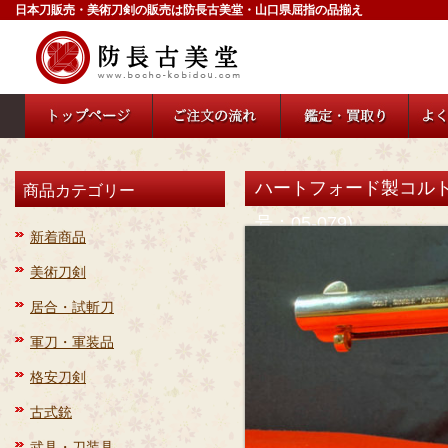
日本刀販売・美術刀剣の販売は防長古美堂・山口県屈指の品揃え
ハートフォード製コルト
商品カテゴリー
号：05-079)
新着商品
美術刀剣
居合・試斬刀
軍刀・軍装品
格安刀剣
古式銃
武具・刀装具