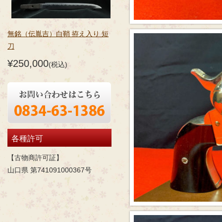
無銘（伝胤吉）白鞘 拵え入り 短
刀
¥250,000
(税込)
各種許可
【古物商許可証】
山口県 第741091000367号