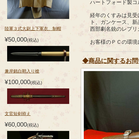
ハートフォード製コ
経年のくすみは見受
ト、ガンケース、新
西部劇名銃のレプリ
陸軍３式大尉上下軍衣、制帽
¥50,000
(税込)
お客様のＰＣの環境
◆商品に関するお問
兼岸銘白鞘入り槍
¥100,000
(税込)
文官短剣拵え
¥60,000
(税込)