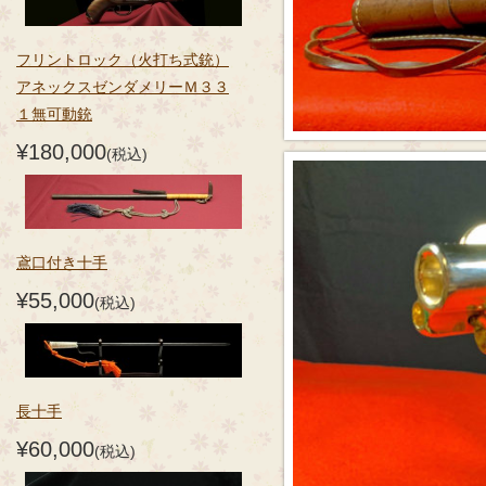
フリントロック（火打ち式銃）
アネックスゼンダメリーＭ３３
１無可動銃
¥180,000
(税込)
鳶口付き十手
¥55,000
(税込)
長十手
¥60,000
(税込)