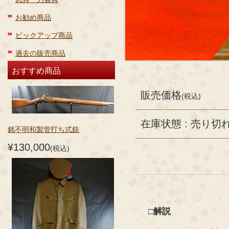
お勧め商品
ピックアップ商品
過去の販売商品
おすすめ商品
販売価格
(税込)
在庫状態 : 売り切
銘不明和製管打ち式銃
¥130,000
(税込)
□解説