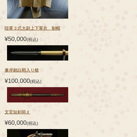
陸軍３式大尉上下軍衣、制帽
¥50,000
(税込)
兼岸銘白鞘入り槍
¥100,000
(税込)
文官短剣拵え
¥60,000
(税込)