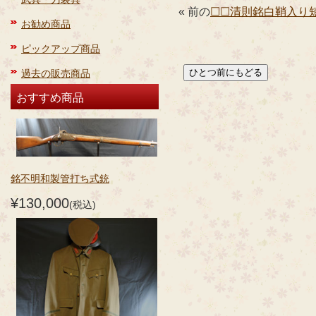
« 前の
☐☐清則銘白鞘入り
お勧め商品
ピックアップ商品
過去の販売商品
おすすめ商品
銘不明和製管打ち式銃
¥130,000
(税込)