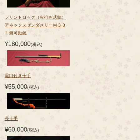
フリントロック（火打ち式銃）
アネックスゼンダメリーＭ３３
１無可動銃
¥180,000
(税込)
鳶口付き十手
¥55,000
(税込)
長十手
¥60,000
(税込)