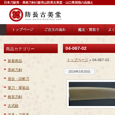
日本刀販売・美術刀剣の販売は防長古美堂・山口県屈指の品揃え
04-067-02
商品カテゴリー
トップページ
» 04-067-02
新着商品
美術刀剣
2019年3月20日
居合・試斬刀
軍刀・軍装品
格安刀剣
古式銃
武具・刀装具