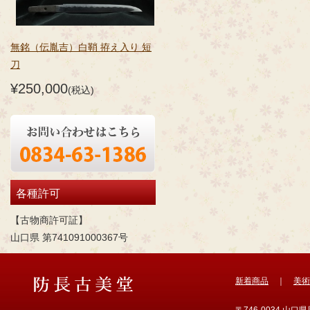
無銘（伝胤吉）白鞘 拵え入り 短
刀
¥250,000
(税込)
各種許可
【古物商許可証】
山口県 第741091000367号
新着商品
｜
美術