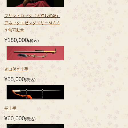
フリントロック（火打ち式銃）
アネックスゼンダメリーＭ３３
１無可動銃
¥180,000
(税込)
鳶口付き十手
¥55,000
(税込)
長十手
¥60,000
(税込)