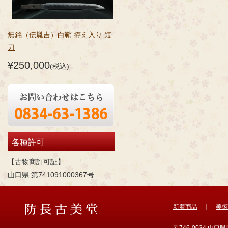
無銘（伝胤吉）白鞘 拵え入り 短
刀
¥250,000
(税込)
各種許可
【古物商許可証】
山口県 第741091000367号
新着商品
｜
美術