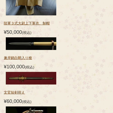
陸軍３式大尉上下軍衣、制帽
¥50,000
(税込)
兼岸銘白鞘入り槍
¥100,000
(税込)
文官短剣拵え
¥60,000
(税込)