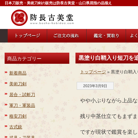
日本刀販売・美術刀剣の販売は防長古美堂・山口県屈指の品揃え
黒塗り白鞘入り短刀を
商品カテゴリー
トップページ
» 黒塗り白鞘
新着商品
美術刀剣
2023年3月9日
居合・試斬刀
やや小ぶりながら上品な
軍刀・軍装品
残り中茎仕立てもまずま
格安刀剣
古式銃
ですが現状で鑑賞を楽し
武具・刀装具