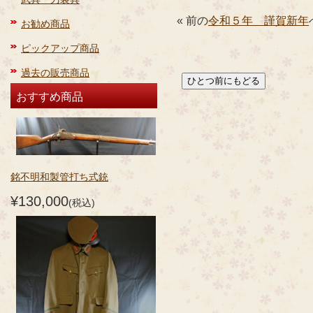
« 前の
令和５年 謹賀新年
お勧め商品
ピックアップ商品
過去の販売商品
おすすめ商品
銘不明和製管打ち式銃
¥130,000
(税込)