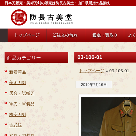
日本刀販売・美術刀剣の販売は防長古美堂・山口県屈指の品揃え
03-106-01
商品カテゴリー
トップページ
» 03-106-01
新着商品
美術刀剣
2019年7月16日
居合・試斬刀
軍刀・軍装品
格安刀剣
古式銃
武具・刀装具