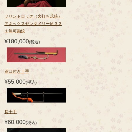
フリントロック（火打ち式銃）
アネックスゼンダメリーＭ３３
１無可動銃
¥180,000
(税込)
鳶口付き十手
¥55,000
(税込)
長十手
¥60,000
(税込)