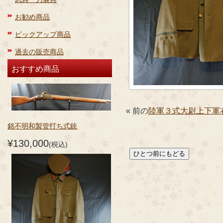
お勧め商品
ピックアップ商品
過去の販売商品
おすすめ商品
« 前の
陸軍３式大尉上下軍
銘不明和製管打ち式銃
¥130,000
(税込)