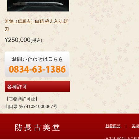
無銘（伝胤吉）白鞘 拵え入り 短
刀
¥250,000
(税込)
各種許可
【古物商許可証】
山口県 第741091000367号
新着商品
｜
美術