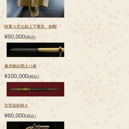
陸軍３式大尉上下軍衣、制帽
¥50,000
(税込)
兼岸銘白鞘入り槍
¥100,000
(税込)
文官短剣拵え
¥60,000
(税込)