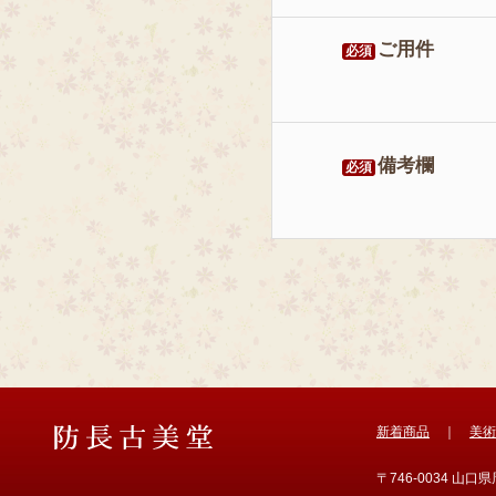
ご用件
必須
備考欄
必須
新着商品
｜
美術
〒746-0034 山口