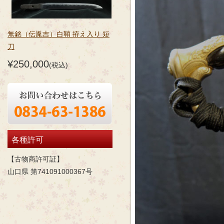
無銘（伝胤吉）白鞘 拵え入り 短
刀
¥250,000
(税込)
各種許可
【古物商許可証】
山口県 第741091000367号