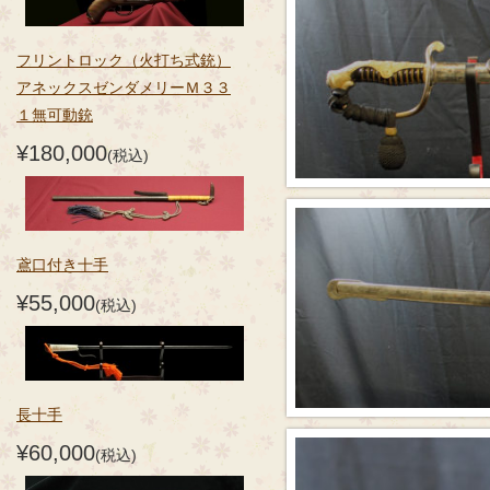
フリントロック（火打ち式銃）
アネックスゼンダメリーＭ３３
１無可動銃
¥180,000
(税込)
鳶口付き十手
¥55,000
(税込)
長十手
¥60,000
(税込)