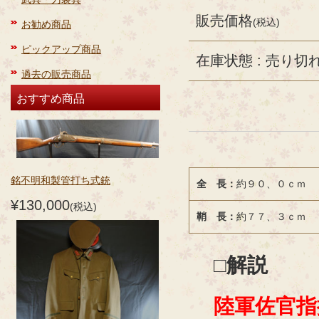
販売価格
(税込)
お勧め商品
ピックアップ商品
在庫状態 : 売り切
過去の販売商品
おすすめ商品
銘不明和製管打ち式銃
全 長：
約９０、０ｃｍ
¥130,000
(税込)
鞘 長：
約７７、３ｃｍ
□解説
陸軍佐官指