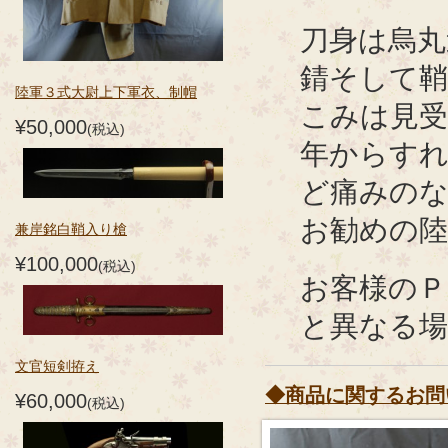
刀身は烏丸
錆そして
陸軍３式大尉上下軍衣、制帽
こみは見受
¥50,000
(税込)
年からす
ど痛みの
お勧めの陸
兼岸銘白鞘入り槍
¥100,000
(税込)
お客様のＰ
と異なる
文官短剣拵え
◆商品に関するお問
¥60,000
(税込)