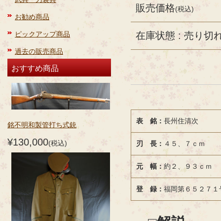
販売価格
(税込)
お勧め商品
ピックアップ商品
在庫状態 : 売り切
過去の販売商品
おすすめ商品
表 銘：
長州住清次
銘不明和製管打ち式銃
¥130,000
(税込)
刃 長：
４５、７ｃｍ
元 幅：
約２、９３ｃｍ
登 録：
福岡第６５２７１