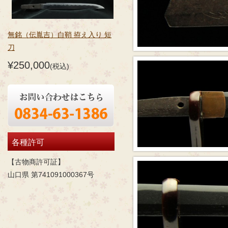
無銘（伝胤吉）白鞘 拵え入り 短
刀
¥250,000
(税込)
各種許可
【古物商許可証】
山口県 第741091000367号