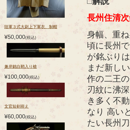
□解説
長州住清次
陸軍３式大尉上下軍衣、制帽
身幅、重ね
¥50,000
(税込)
頃に長州で
が銘ぶり
まだ新し
兼岸銘白鞘入り槍
¥100,000
作の二王
(税込)
刃紋に沸深
き多く不動
文官短剣拵え
なり 高い
¥60,000
(税込)
たい長州刀