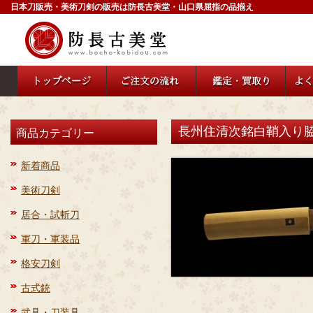
日本刀販売・美術刀剣の販売は防長古美堂・山口県屈指の品揃え
長州住清次銘白鞘入り脇差 
商品カテゴリー
新着商品
美術刀剣
居合・試斬刀
軍刀・軍装品
格安刀剣
古式銃
武具・刀装具