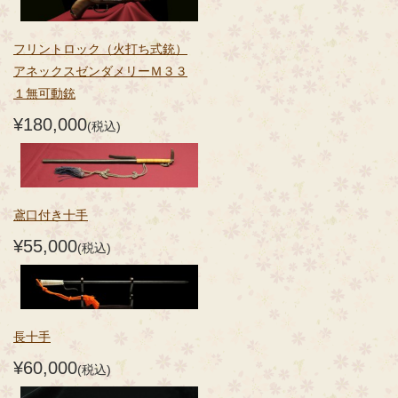
フリントロック（火打ち式銃）
アネックスゼンダメリーＭ３３
１無可動銃
¥180,000
(税込)
鳶口付き十手
¥55,000
(税込)
長十手
¥60,000
(税込)