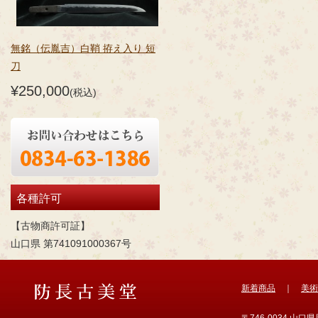
無銘（伝胤吉）白鞘 拵え入り 短
刀
¥250,000
(税込)
各種許可
【古物商許可証】
山口県 第741091000367号
新着商品
｜
美術