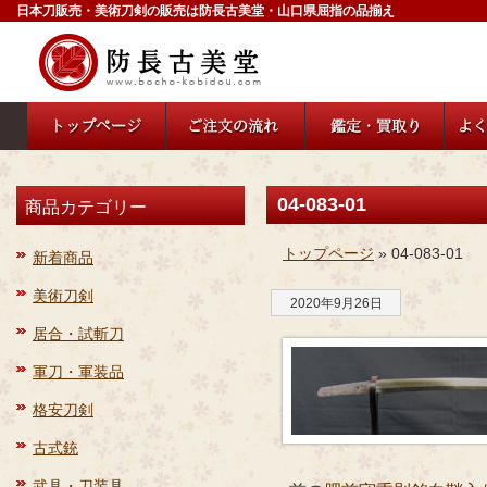
日本刀販売・美術刀剣の販売は防長古美堂・山口県屈指の品揃え
04-083-01
商品カテゴリー
トップページ
» 04-083-01
新着商品
美術刀剣
2020年9月26日
居合・試斬刀
軍刀・軍装品
格安刀剣
古式銃
武具・刀装具