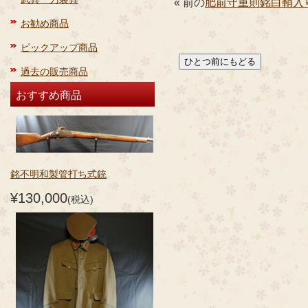
« 前の
肥前守重則銘白鞘入
お勧め商品
ピックアップ商品
過去の販売商品
おすすめ商品
銘不明和製管打ち式銃
¥130,000
(税込)