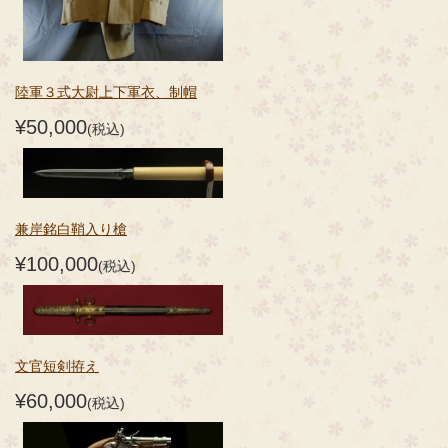
陸軍３式大尉上下軍衣、制帽
¥50,000
(税込)
兼岸銘白鞘入り槍
¥100,000
(税込)
文官短剣拵え
¥60,000
(税込)