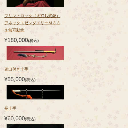
フリントロック（火打ち式銃）
アネックスゼンダメリーＭ３３
１無可動銃
¥180,000
(税込)
鳶口付き十手
¥55,000
(税込)
長十手
¥60,000
(税込)