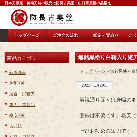
日本刀販売・美術刀剣の販売は防長古美堂・山口県屈指の品揃え
無銘黒塗り白鞘入り短
商品カテゴリー
トップページ
» 無銘黒塗り
新着商品
美術刀剣
2022年1月28日
居合・試斬刀
解説通り元々は身幅のあ
軍刀・軍装品
登録は不要です。格安で
格安刀剣
古式銃
ぜひお勧めの短刀です。
武具・刀装具