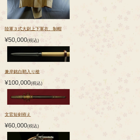
陸軍３式大尉上下軍衣、制帽
¥50,000
(税込)
兼岸銘白鞘入り槍
¥100,000
(税込)
文官短剣拵え
¥60,000
(税込)