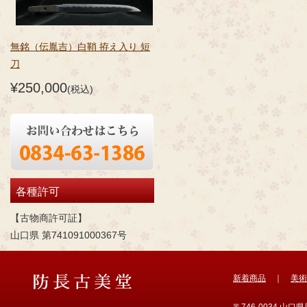
無銘（伝胤吉）白鞘 拵え入り 短
刀
¥250,000
(税込)
各種許可
【古物商許可証】
山口県 第741091000367号
新着商品
｜
美術