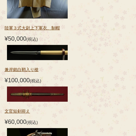
陸軍３式大尉上下軍衣、制帽
¥50,000
(税込)
兼岸銘白鞘入り槍
¥100,000
(税込)
文官短剣拵え
¥60,000
(税込)