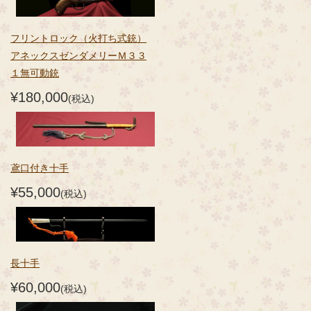
フリントロック（火打ち式銃）
アネックスゼンダメリーＭ３３
１無可動銃
¥180,000
(税込)
鳶口付き十手
¥55,000
(税込)
長十手
¥60,000
(税込)