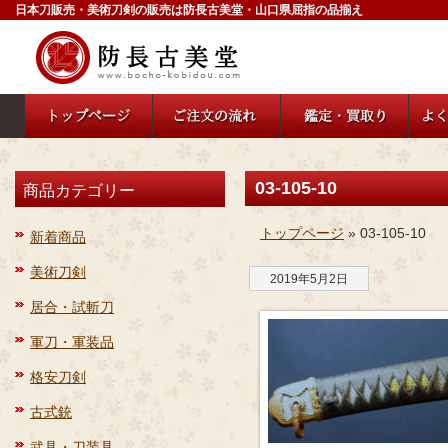
日本刀販売・美術刀剣の販売は防長古美堂・山口県屈指の品揃え
03-105-10
商品カテゴリー
トップページ
» 03-105-10
新着商品
美術刀剣
2019年5月2日
居合・試斬刀
軍刀・軍装品
格安刀剣
古式銃
武具・刀装具