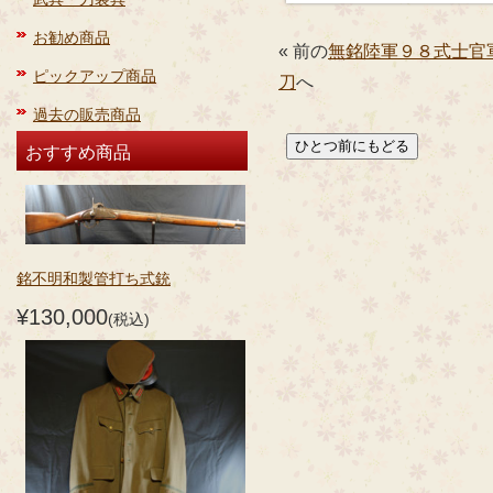
お勧め商品
« 前の
無銘陸軍９８式士官
ピックアップ商品
刀
へ
過去の販売商品
おすすめ商品
銘不明和製管打ち式銃
¥130,000
(税込)