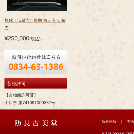
無銘（伝胤吉）白鞘 拵え入り 短
刀
¥250,000
(税込)
各種許可
【古物商許可証】
山口県 第741091000367号
新着商品
｜
美術