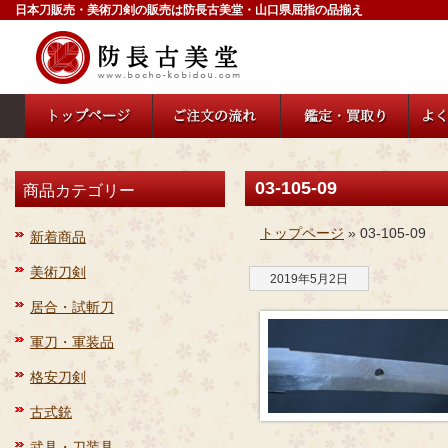
日本刀販売・美術刀剣の販売は防長古美堂・山口県屈指の品揃え
03-105-09
商品カテゴリー
トップページ
» 03-105-09
新着商品
美術刀剣
2019年5月2日
居合・試斬刀
軍刀・軍装品
格安刀剣
古式銃
武具・刀装具