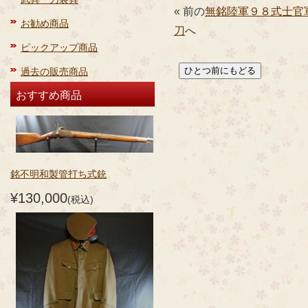
« 前の
無銘陸軍９８式士官
お勧め商品
刀
へ
ピックアップ商品
過去の販売商品
おすすめ商品
銘不明和製管打ち式銃
¥130,000
(税込)