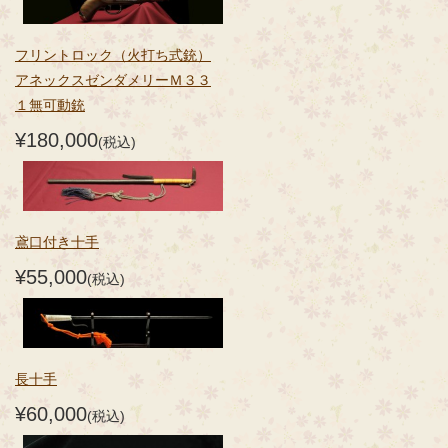
フリントロック（火打ち式銃）
アネックスゼンダメリーＭ３３
１無可動銃
¥180,000
(税込)
鳶口付き十手
¥55,000
(税込)
長十手
¥60,000
(税込)