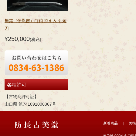
無銘（伝胤吉）白鞘 拵え入り 短
刀
¥250,000
(税込)
各種許可
【古物商許可証】
山口県 第741091000367号
新着商品
｜
美術