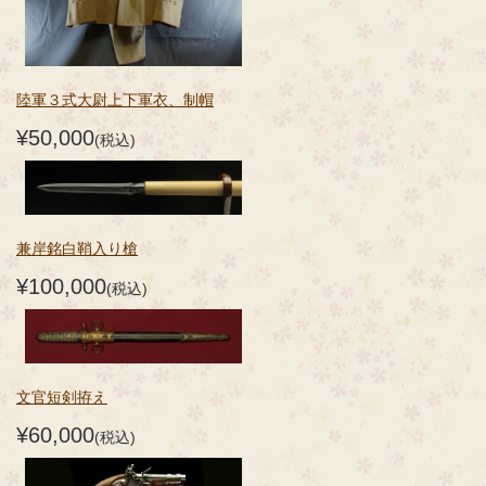
陸軍３式大尉上下軍衣、制帽
¥50,000
(税込)
兼岸銘白鞘入り槍
¥100,000
(税込)
文官短剣拵え
¥60,000
(税込)