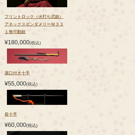
フリントロック（火打ち式銃）
アネックスゼンダメリーＭ３３
１無可動銃
¥180,000
(税込)
鳶口付き十手
¥55,000
(税込)
長十手
¥60,000
(税込)