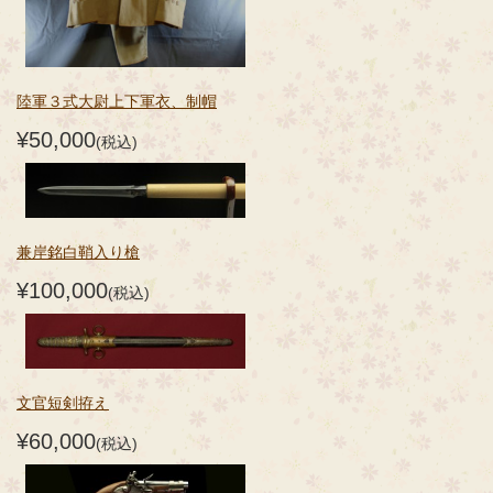
陸軍３式大尉上下軍衣、制帽
¥50,000
(税込)
兼岸銘白鞘入り槍
¥100,000
(税込)
文官短剣拵え
¥60,000
(税込)