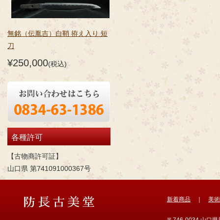
無銘（伝胤吉）白鞘 拵え入り 短
刀
¥250,000
(税込)
各種許可
【古物商許可証】
山口県 第741091000367号
新着商品
｜
美術