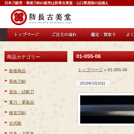
日本刀販売・美術刀剣の販売は防長古美堂・山口県屈指の品揃え
01-055-06
商品カテゴリー
トップページ
» 01-055-06
新着商品
美術刀剣
2019年3月20日
居合・試斬刀
軍刀・軍装品
格安刀剣
古式銃
武具・刀装具