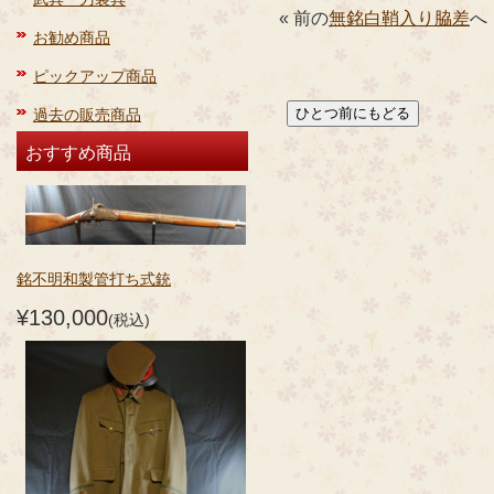
« 前の
無銘白鞘入り脇差
へ
お勧め商品
ピックアップ商品
過去の販売商品
おすすめ商品
銘不明和製管打ち式銃
¥130,000
(税込)