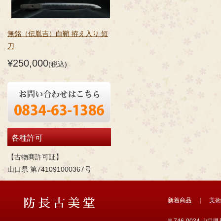
無銘（伝胤吉）白鞘 拵え入り 短
刀
¥250,000
(税込)
各種許可
【古物商許可証】
山口県 第741091000367号
新着商品
｜
美術