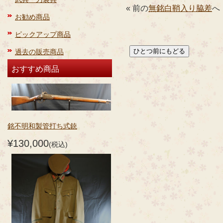
« 前の
無銘白鞘入り脇差
へ
お勧め商品
ピックアップ商品
過去の販売商品
おすすめ商品
銘不明和製管打ち式銃
¥130,000
(税込)