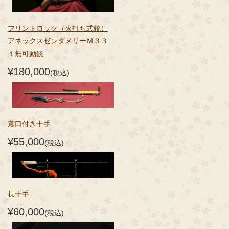
フリントロック（火打ち式銃）
アネックスゼンダメリーＭ３３
１無可動銃
¥180,000
(税込)
鳶口付き十手
¥55,000
(税込)
長十手
¥60,000
(税込)