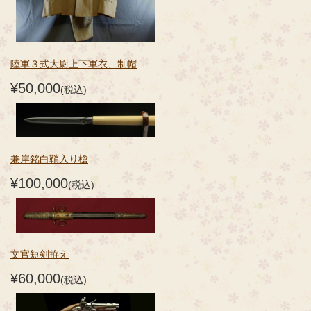
陸軍３式大尉上下軍衣、制帽
¥50,000
(税込)
兼岸銘白鞘入り槍
¥100,000
(税込)
文官短剣拵え
¥60,000
(税込)