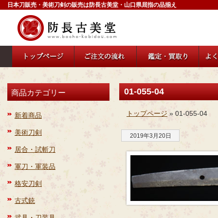
日本刀販売・美術刀剣の販売は防長古美堂・山口県屈指の品揃え
01-055-04
商品カテゴリー
トップページ
» 01-055-04
新着商品
美術刀剣
2019年3月20日
居合・試斬刀
軍刀・軍装品
格安刀剣
古式銃
武具・刀装具