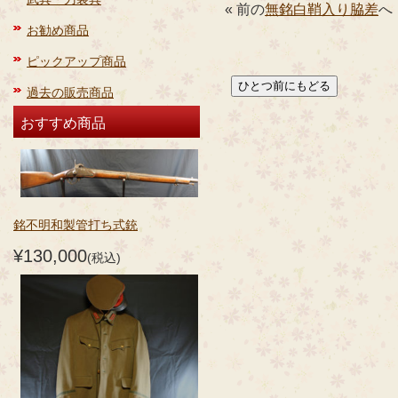
« 前の
無銘白鞘入り脇差
へ
お勧め商品
ピックアップ商品
過去の販売商品
おすすめ商品
銘不明和製管打ち式銃
¥130,000
(税込)