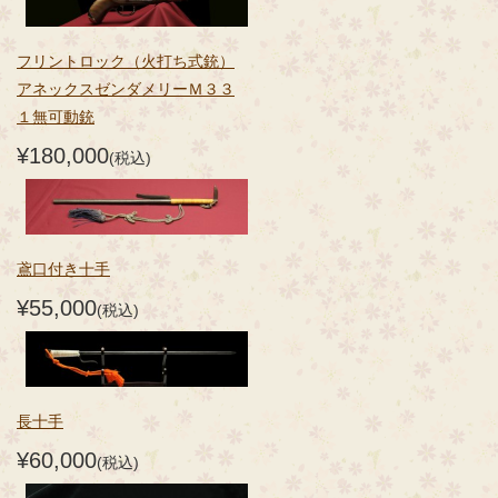
フリントロック（火打ち式銃）
アネックスゼンダメリーＭ３３
１無可動銃
¥180,000
(税込)
鳶口付き十手
¥55,000
(税込)
長十手
¥60,000
(税込)