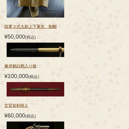
陸軍３式大尉上下軍衣、制帽
¥50,000
(税込)
兼岸銘白鞘入り槍
¥100,000
(税込)
文官短剣拵え
¥60,000
(税込)