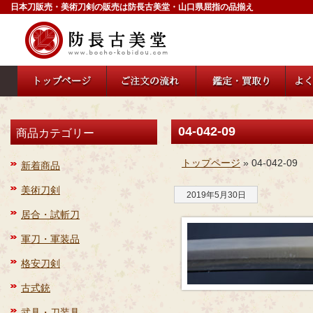
日本刀販売・美術刀剣の販売は防長古美堂・山口県屈指の品揃え
04-042-09
商品カテゴリー
トップページ
» 04-042-09
新着商品
美術刀剣
2019年5月30日
居合・試斬刀
軍刀・軍装品
格安刀剣
古式銃
武具・刀装具