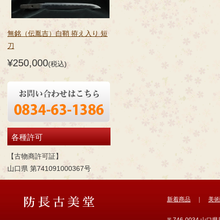
無銘（伝胤吉）白鞘 拵え入り 短
刀
¥250,000
(税込)
各種許可
【古物商許可証】
山口県 第741091000367号
新着商品
｜
美術